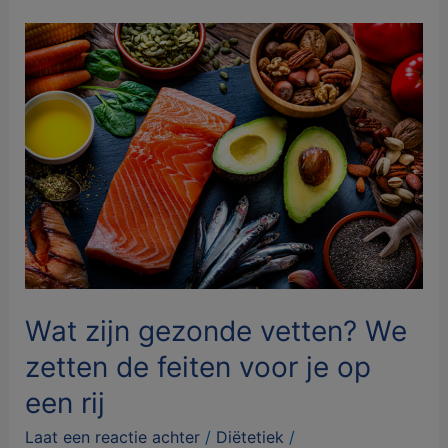
Wat
zijn
gezonde
vetten?
We
zetten
de
feiten
voor
je
op
een
Wat zijn gezonde vetten? We
rij
zetten de feiten voor je op
een rij
Laat een reactie achter
/
Diëtetiek
/