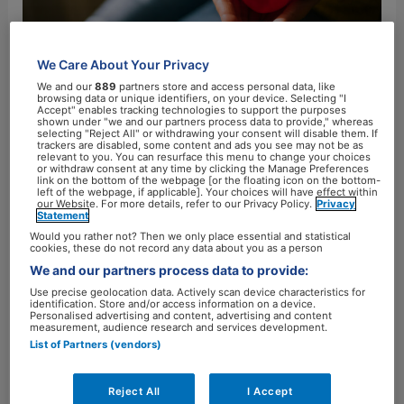
mentale
klachten
op
We Care About Your Privacy
onze
We and our
889
partners store and access personal data, like
hartgezondheid
browsing data or unique identifiers, on your device. Selecting "I
Accept" enables tracking technologies to support the purposes
Veel onwetendheid over de
shown under "we and our partners process data to provide," whereas
selecting "Reject All" or withdrawing your consent will disable them. If
trackers are disabled, some content and ads you see may not be as
impact van mentale klachten
relevant to you. You can resurface this menu to change your choices
or withdraw consent at any time by clicking the Manage Preferences
link on the bottom of the webpage [or the floating icon on the bottom-
op onze hartgezondheid
left of the webpage, if applicable]. Your choices will have effect within
our Website. For more details, refer to our Privacy Policy.
Privacy
Statement
Laat een reactie achter
/
Medisch
/
marjoleinstreur
Would you rather not? Then we only place essential and statistical
cookies, these do not record any data about you as a person
Wat weet Nederland over de connectie tussen het
We and our partners process data to provide:
hart en het hoofd? Opvallend weinig, blijkt uit de
Use precise geolocation data. Actively scan device characteristics for
uitkomsten van ‘de hart-hoofd peiling’: de
identification. Store and/or access information on a device.
Personalised advertising and content, advertising and content
meerderheid weet niet dat er überhaupt een relatie
measurement, audience research and services development.
List of Partners (vendors)
is. Aan de peiling deden ruim 3.200, overwegend
vrouwelijke, respondenten mee met een gemiddelde
Reject All
I Accept
leeftijd van 56 jaar. “Er moet meer aandacht komen