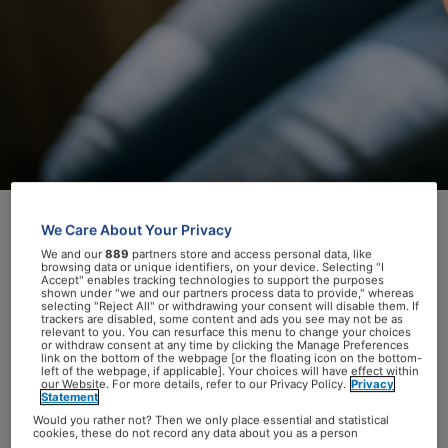
We Care About Your Privacy
Wat weet Nederland over de connectie
We and our
889
partners store and access personal data, like
browsing data or unique identifiers, on your device. Selecting "I
tussen het hart en het hoofd? Opvallend
Accept" enables tracking technologies to support the purposes
shown under "we and our partners process data to provide," whereas
weinig, blijkt uit de uitkomsten van ‘de
selecting "Reject All" or withdrawing your consent will disable them. If
trackers are disabled, some content and ads you see may not be as
hart-hoofd peiling’: de meerderheid weet
relevant to you. You can resurface this menu to change your choices
or withdraw consent at any time by clicking the Manage Preferences
niet dat er überhaupt een relatie is.
Aan de
link on the bottom of the webpage [or the floating icon on the bottom-
left of the webpage, if applicable]. Your choices will have effect within
peiling deden ruim 3.200, overwegend
our Website. For more details, refer to our Privacy Policy.
Privacy
Statement
vrouwelijke, respondenten mee met een
Would you rather not? Then we only place essential and statistical
gemiddelde leeftijd van 56 jaar. “Er moet
cookies, these do not record any data about you as a person