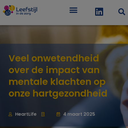
Menu
Veel onwetendheid
over de impact van
mentale klachten op
onze hartgezondheid
HeartLife
4 maart 2025