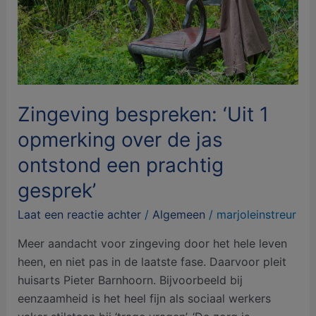
de
jas
ontstond
een
prachtig
gesprek’
Zingeving bespreken: ‘Uit 1
opmerking over de jas
ontstond een prachtig
gesprek’
Laat een reactie achter
/
Algemeen
/
marjoleinstreur
Meer aandacht voor zingeving door het hele leven
heen, en niet pas in de laatste fase. Daarvoor pleit
huisarts Pieter Barnhoorn. Bijvoorbeeld bij
eenzaamheid is het heel fijn als sociaal werkers