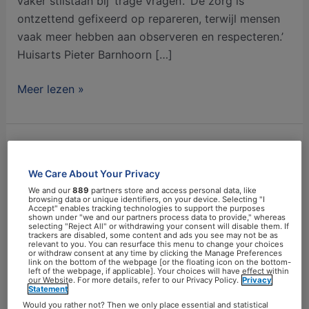
vaker stilstaan bij ‘trage vragen’. ‘De zorg is
ontzettend gefixeerd op repareren, terwijl mensen
vaak meer hebben aan observeren en respecteren.’
Huisarts Pieter Barnhoorn […]
Meer lezen »
‘Leidinggevende
kan
We Care About Your Privacy
werkgeluk
We and our
889
partners store and access personal data, like
browsing data or unique identifiers, on your device. Selecting "I
van
Accept" enables tracking technologies to support the purposes
shown under "we and our partners process data to provide," whereas
medewerkers
selecting "Reject All" or withdrawing your consent will disable them. If
trackers are disabled, some content and ads you see may not be as
vergroten’
relevant to you. You can resurface this menu to change your choices
or withdraw consent at any time by clicking the Manage Preferences
link on the bottom of the webpage [or the floating icon on the bottom-
left of the webpage, if applicable]. Your choices will have effect within
our Website. For more details, refer to our Privacy Policy.
Privacy
Statement
Would you rather not? Then we only place essential and statistical