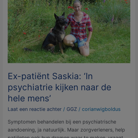
patiënt
Saskia:
‘In
psychiatrie
kijken
naar
de
hele
mens’
Ex-patiënt Saskia: ‘In
psychiatrie kijken naar de
hele mens’
Laat een reactie achter
/
GGZ
/
corianwigboldus
Symptomen behandelen bij een psychiatrische
aandoening, ja natuurlijk. Maar zorgverleners, help
patiënten ook hun dromen waar te maken, vraagt