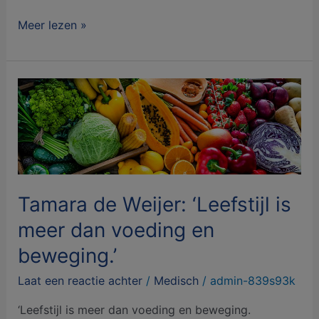
Meer lezen »
Tamara
de
Weijer:
‘Leefstijl
is
meer
dan
Tamara de Weijer: ‘Leefstijl is
voeding
meer dan voeding en
en
beweging.’
beweging.’
Laat een reactie achter
/
Medisch
/
admin-839s93k
‘Leefstijl is meer dan voeding en beweging.