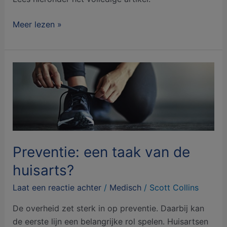
Meer lezen »
Preventie:
een
taak
van
de
huisarts?
Preventie: een taak van de
huisarts?
Laat een reactie achter
/
Medisch
/
Scott Collins
De overheid zet sterk in op preventie. Daarbij kan
de eerste lijn een belangrijke rol spelen. Huisartsen