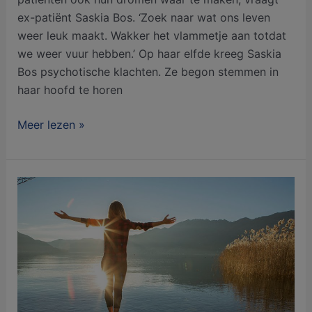
ex-patiënt Saskia Bos. ‘Zoek naar wat ons leven
weer leuk maakt. Wakker het vlammetje aan totdat
we weer vuur hebben.’ Op haar elfde kreeg Saskia
Bos psychotische klachten. Ze begon stemmen in
haar hoofd te horen
Meer lezen »
Positieve
Gezondheid:
Wat
voegt
het
toe?