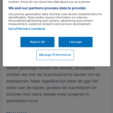
cookies, these do not record any data about you as a person
We and our partners process data to provide:
‘Leidinggevende kan
Use precise geolocation data. Actively scan device characteristics for
identification. Store and/or access information on a device.
werkgeluk van medewerkers
Personalised advertising and content, advertising and content
measurement, audience research and services development.
vergroten’
List of Partners (vendors)
Laat een reactie achter
/
Bedrijfsgeneeskunde
/
Reject All
I Accept
marjoleinstreur
Het is een vreemde paradox: aan de ene kant staat
Manage Preferences
Nederland steevast bovenaan in de lijstjes van
meest gelukkige landen ter wereld; doorgaans
strijden we met de Scandinavische landen om de
ereplaatsen. Maar tegelijkertijd staat de ggz het
water aan de lippen, groeien de wachtlijsten en
schijnen met name steeds meer jongeren in
geestelijke nood