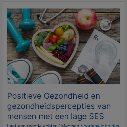
Positieve
Gezondheid
en
gezondheidspercepties
van
mensen
met
een
lage
SES
Positieve Gezondheid en
gezondheidspercepties van
mensen met een lage SES
Laat een reactie achter
/
Medisch
/
corianwigboldus