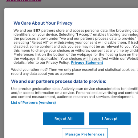
Spinnenweb Positieve
We Care About Your Privacy
Gezondheid
We and our
887
partners store and access personal data, like browsing dat
identifiers, on your device. Selecting "I Accept" enables tracking technolo
the purposes shown under "we and our partners process data to provide,"
selecting "Reject All" or withdrawing your consent will disable them. If trac
disabled, some content and ads you see may not be as relevant to you. Yo
this menu to change your choices or withdraw consent at any time by clic
Preferences link on the bottom of the webpage [or the floating icon on the
the webpage, if applicable]. Your choices will have effect within our Websi
details, refer to our Privacy Policy.
Privacy Statement
Would you rather not? Then we only place essential and statistical cookies, 
record any data about you as a person
We and our partners process data to provide:
Use precise geolocation data. Actively scan device characteristics for identif
and/or access information on a device. Personalised advertising and content
and content measurement, audience research and services development.
List of Partners (vendors)
Reject All
I Accept
Manage Preferences