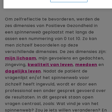
(Klik om te vergroten)
Om zelfreflectie te bevorderen, werden de
zes dimensies van Positieve Gezondheid in
een
spinnenweb
geplaatst met langs de
assen een nummering van 0 tot 10. Zo kan
men zichzelf beoordelen op deze
verschillende dimensies. De zes dimensies zijn:
mijn lichaam
, mijn gevoelens en gedachten,
zingeving,
kwaliteit van leven
,
meedoen
en
dagelijks leven
. Nadat de patiënt de
vragenlijst en/of het spinnenweb voor
zichzelf heeft ingevuld, wordt er door een
professional een ander gesprek gevoerd over
de resultaten. In dit gesprek staan open
vragen centraal, zoals: Wat vind je van het
spinnenweb? Zou je iets willen veranderen? En