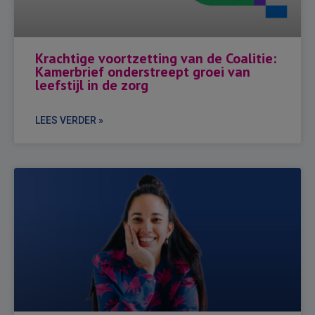
Krachtige voortzetting van de Coalitie:
Kamerbrief onderstreept groei van
leefstijl in de zorg
LEES VERDER »