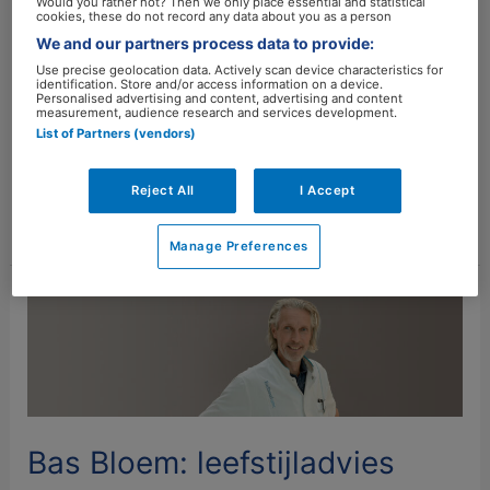
Would you rather not? Then we only place essential and statistical
kracht van leefstijl kan zijn, besloot hij dat de zorg
cookies, these do not record any data about you as a person
anders ingericht moet worden. “Het huidige systeem
We and our partners process data to provide:
is niet gericht op duurzame zorg, en vanuit de
Use precise geolocation data. Actively scan device characteristics for
identification. Store and/or access information on a device.
zorgverzekeraar komt de perverse prikkel dat meer
Personalised advertising and content, advertising and content
measurement, audience research and services development.
ziekte meer geld oplevert”, vertelt Wardell. Hij start
List of Partners (vendors)
op 1 januari 2024 met een nieuwe
Reject All
I Accept
Meer lezen »
Manage Preferences
Bas
Bloem:
leefstijladvies
belangrijke
behandeling
bij
Bas Bloem: leefstijladvies
Parkinson