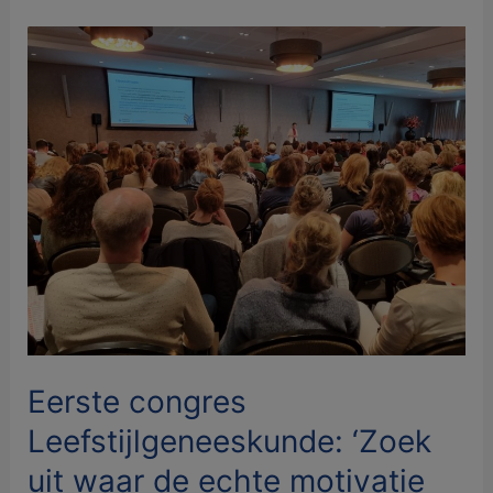
Eerste
congres
Leefstijlgeneeskunde:
‘Zoek
uit
waar
de
echte
motivatie
van
de
patiënt
zit’
Eerste congres
Leefstijlgeneeskunde: ‘Zoek
uit waar de echte motivatie