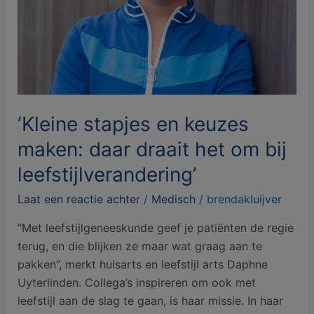
het
om
bij
leefstijlverandering’
‘Kleine stapjes en keuzes
maken: daar draait het om bij
leefstijlverandering’
Laat een reactie achter
/
Medisch
/
brendakluijver
“Met leefstijlgeneeskunde geef je patiënten de regie
terug, en die blijken ze maar wat graag aan te
pakken”, merkt huisarts en leefstijl arts Daphne
Uyterlinden. Collega’s inspireren om ook met
leefstijl aan de slag te gaan, is haar missie. In haar