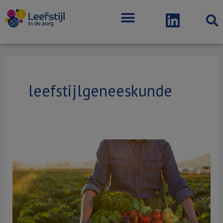
Menu
Bericht
paginering
leefstijlgeneeskunde
Zorgverleners
hebben
meer
tijd,
scholing
en