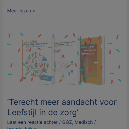
Meer lezen »
‘Terecht
meer
aandacht
voor
Leefstijl
in
de
zorg’
‘Terecht meer aandacht voor
Leefstijl in de zorg’
Laat een reactie achter
/
GGZ
,
Medisch
/
brendakluijver