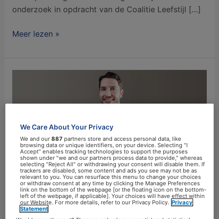
onderzoek in opdracht van de Coalitie Leefstijl […]
Meer lezen »
Wardell
Amerika:
‘Mensen
hebben
recht
We Care About Your Privacy
op
We and our
887
partners store and access personal data, like
Wardell Amerika: ‘Mensen
browsing data or unique identifiers, on your device. Selecting "I
betere
Accept" enables tracking technologies to support the purposes
shown under "we and our partners process data to provide," whereas
hebben recht op betere zorg’
zorg’
selecting "Reject All" or withdrawing your consent will disable them. If
trackers are disabled, some content and ads you see may not be as
relevant to you. You can resurface this menu to change your choices
Laat een reactie achter
/
Samenwerking
/
or withdraw consent at any time by clicking the Manage Preferences
link on the bottom of the webpage [or the floating icon on the bottom-
marjoleinstreur
left of the webpage, if applicable]. Your choices will have effect within
our Website. For more details, refer to our Privacy Policy.
Privacy
Statement
Toen neuroloog Wardell Amerika ontdekte wat de