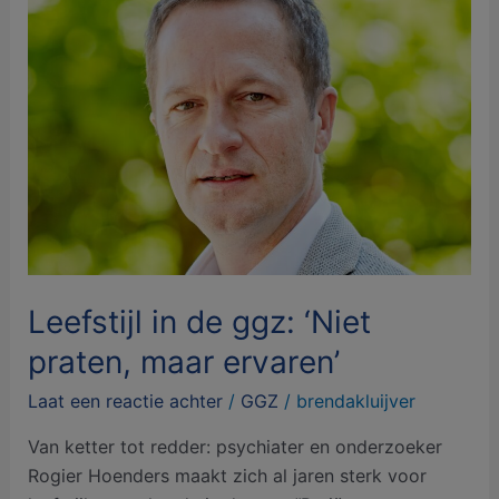
in
de
ggz:
‘Niet
praten,
maar
ervaren’
Leefstijl in de ggz: ‘Niet
praten, maar ervaren’
Laat een reactie achter
/
GGZ
/
brendakluijver
Van ketter tot redder: psychiater en onderzoeker
Rogier Hoenders maakt zich al jaren sterk voor