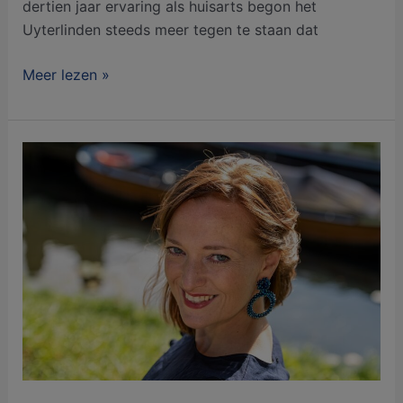
dertien jaar ervaring als huisarts begon het
Uyterlinden steeds meer tegen te staan dat
Meer lezen »
Leren
van
Denemarken:
leefstijl
als
gezamenlijke
verantwoordelijkheid