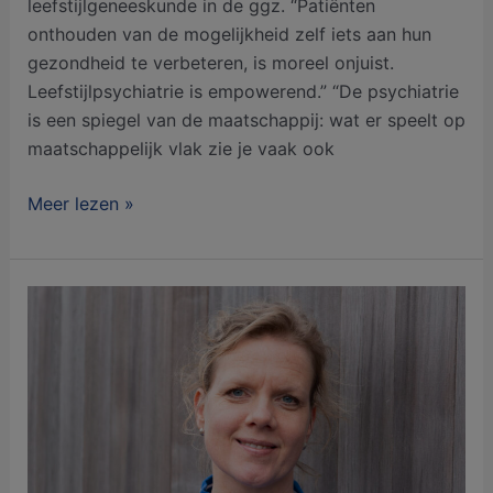
leefstijlgeneeskunde in de ggz. “Patiënten
onthouden van de mogelijkheid zelf iets aan hun
gezondheid te verbeteren, is moreel onjuist.
Leefstijlpsychiatrie is empowerend.” “De psychiatrie
is een spiegel van de maatschappij: wat er speelt op
maatschappelijk vlak zie je vaak ook
Meer lezen »
‘Kleine
stapjes
en
keuzes
maken:
daar
draait