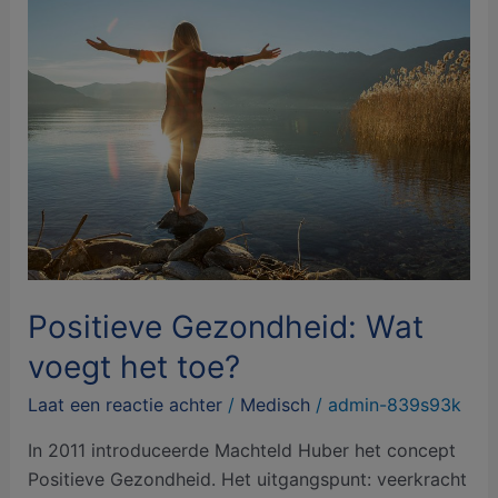
Gezondheid:
Wat
voegt
het
toe?
Positieve Gezondheid: Wat
voegt het toe?
Laat een reactie achter
/
Medisch
/
admin-839s93k
In 2011 introduceerde Machteld Huber het concept
Positieve Gezondheid. Het uitgangspunt: veerkracht