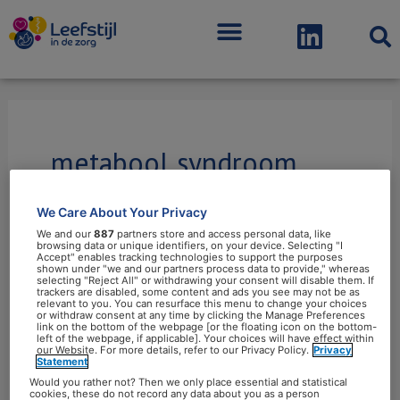
Menu
metabool syndroom
We Care About Your Privacy
We and our
887
partners store and access personal data, like
browsing data or unique identifiers, on your device. Selecting "I
Accept" enables tracking technologies to support the purposes
Metabole
shown under "we and our partners process data to provide," whereas
selecting "Reject All" or withdrawing your consent will disable them. If
disfunctie:
trackers are disabled, some content and ads you see may not be as
relevant to you. You can resurface this menu to change your choices
oorzaak
or withdraw consent at any time by clicking the Manage Preferences
link on the bottom of the webpage [or the floating icon on the bottom-
van
left of the webpage, if applicable]. Your choices will have effect within
our Website. For more details, refer to our Privacy Policy.
Privacy
allerlei
Statement
ziektes?
Metabole disfunctie: oorzaak
Would you rather not? Then we only place essential and statistical
cookies, these do not record any data about you as a person