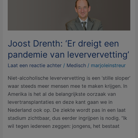
Drenth:
‘Er
dreigt
een
pandemie
Joost Drenth: ‘Er dreigt een
van
pandemie van leververvetting’
leververvetting’
Laat een reactie achter
/
Medisch
/
marjoleinstreur
Niet-alcoholische leververvetting is een ‘stille sloper’
waar steeds meer mensen mee te maken krijgen. In
Amerika is het al de belangrijkste oorzaak van
levertransplantaties en deze kant gaan we in
Nederland ook op. De ziekte wordt pas in een laat
stadium zichtbaar, dus eerder ingrijpen is nodig. “Ik
wil tegen iedereen zeggen: jongens, het bestaat