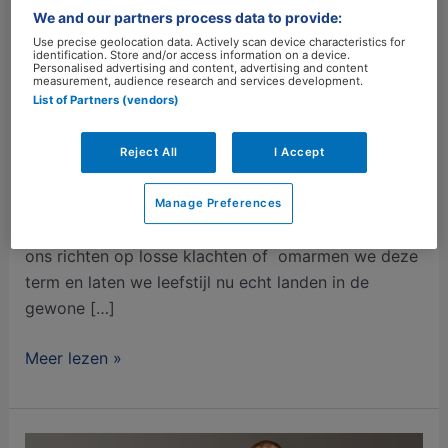
van allerlei ziektes?
We and our partners process data to provide:
Use precise geolocation data. Actively scan device characteristics for
identification. Store and/or access information on a device.
Laat een reactie achter
/
Medisch
/
marjoleinstreur
Personalised advertising and content, advertising and content
measurement, audience research and services development.
Hoge bloeddruk, hoog cholesterol, verhoogde
List of Partners (vendors)
bloedsuiker. Vormen van kanker, depressie,
prostaathypertrofie en dementie. Het lijken
Reject All
I Accept
misschien losse problemen, maar volgens artsen
Yvo Sijpkens en Daphne Uyterlinden hebben ze een
Manage Preferences
gezamenlijke basis: metabole disfunctie. “Blijven we
ons richten op losse klachten of omarmen we deze
term en laten we leefstijl nu echt landen in de
gewone […]
Meer lezen »
Joost