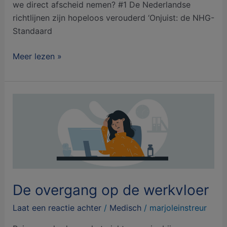
we direct afscheid nemen? #1 De Nederlandse
richtlijnen zijn hopeloos verouderd ‘Onjuist: de NHG-
Standaard
Meer lezen »
De
overgang
op
de
werkvloer
De overgang op de werkvloer
Laat een reactie achter
/
Medisch
/
marjoleinstreur