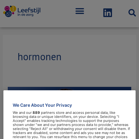
Menu
hormonen
Is
ADHD
We Care About Your Privacy
een
We and our
889
partners store and access personal data, like
slaapstoornis?
browsing data or unique identifiers, on your device. Selecting "I
Accept" enables tracking technologies to support the purposes
shown under "we and our partners process data to provide," whereas
selecting "Reject All" or withdrawing your consent will disable them. If
Is ADHD een slaapstoornis?
trackers are disabled, some content and ads you see may not be as
relevant to you. You can resurface this menu to change your choices