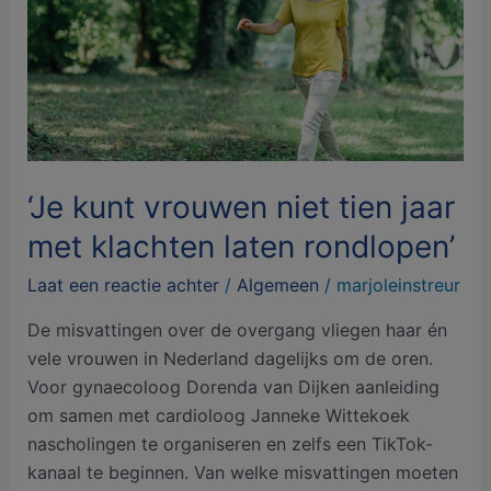
niet
tien
jaar
met
klachten
laten
rondlopen’
‘Je kunt vrouwen niet tien jaar
met klachten laten rondlopen’
Laat een reactie achter
/
Algemeen
/
marjoleinstreur
De misvattingen over de overgang vliegen haar én
vele vrouwen in Nederland dagelijks om de oren.
Voor gynaecoloog Dorenda van Dijken aanleiding
om samen met cardioloog Janneke Wittekoek
nascholingen te organiseren en zelfs een TikTok-
kanaal te beginnen. Van welke misvattingen moeten