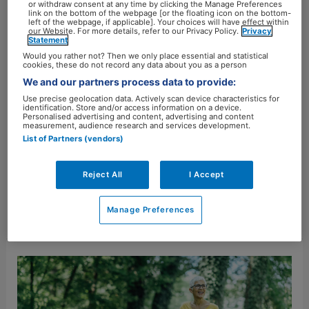
or withdraw consent at any time by clicking the Manage Preferences
link on the bottom of the webpage [or the floating icon on the bottom-
Laat een reactie achter
/
GGZ
/
marjoleinstreur
left of the webpage, if applicable]. Your choices will have effect within
our Website. For more details, refer to our Privacy Policy.
Privacy
Statement
ADHD, hormoonklachten, hart- en vaatziekten en
Would you rather not? Then we only place essential and statistical
slaapstoornissen blijken sterk met elkaar samen te
cookies, these do not record any data about you as a person
hangen. Hoe sterk die band is, wordt langzaamaan
We and our partners process data to provide:
steeds duidelijker. Slaap is een van de linking pins
Use precise geolocation data. Actively scan device characteristics for
identification. Store and/or access information on a device.
hierin. Hoe dit precies zit, dat is onderwerp van de
Personalised advertising and content, advertising and content
measurement, audience research and services development.
onderzoeken van Sandra Kooij, psychiater en
List of Partners (vendors)
bijzonder hoogleraar ADHD bij volwassenen. De link
tussen slaap […]
Reject All
I Accept
Meer lezen »
Manage Preferences
‘Je
kunt
vrouwen