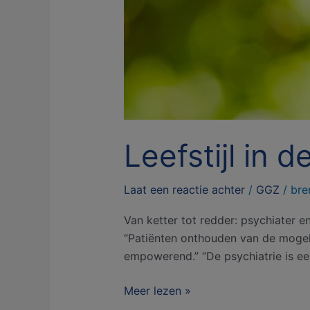
Leefstijl in 
Laat een reactie achter
/
GGZ
/
bre
Van ketter tot redder: psychiater e
“Patiënten onthouden van de mogelij
empowerend.” “De psychiatrie is ee
Meer lezen »