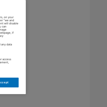
rs, on your
der "we and
nt will disable
u can
anage
webpage, if
acy
d any data
or access
rement,
Accept