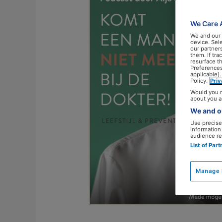
over
gezonde
We Care 
leefstijl
We and our
binnen
device. Sel
our partner
de
them. If tr
resurface t
zorg
Preferences
applicable].
Policy.
Pri
Would you r
about you a
We and ou
Use precise 
information
audience re
List of Par
Manage 