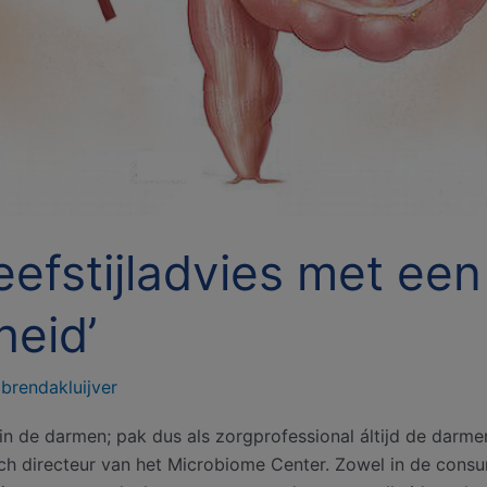
efstijladvies met een
eid’
/
brendakluijver
in de darmen; pak dus als zorgprofessional áltijd de darmen
isch directeur van het Microbiome Center. Zowel in de con