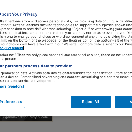
About Your Privacy
887
partners store and access personal data, like browsing data or unique identifie
ecting "I Accept" enables tracking technologies to support the purposes shown un
s process data to provide," whereas selecting "Reject All" or withdrawing your conse
ackers are disabled, some content and ads you see may not be as relevant to you. Yo
his menu to change your choices or withdraw consent at any time by clicking the M
 link on the bottom of the webpage [or the floating icon on the bottom-left of the 
 Your choices will have effect within our Website. For more details, refer to our Priv
vacy Statement
ather not? Then we only place essential and statistical cookies, these do not recor
s a person
r partners process data to provide:
geolocation data. Actively scan device characteristics for identification. Store and/
 on a device. Personalised advertising and content, advertising and content measu
search and services development.
tners (vendors)
Preferences
Reject All
I 