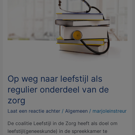
naar
leefstijl
als
regulier
onderdeel
van
de
zorg
Op weg naar leefstijl als
regulier onderdeel van de
zorg
Laat een reactie achter
/
Algemeen
/
marjoleinstreur
De coalitie Leefstijl in de Zorg heeft als doel om
leefstijl(geneeskunde) in de spreekkamer te