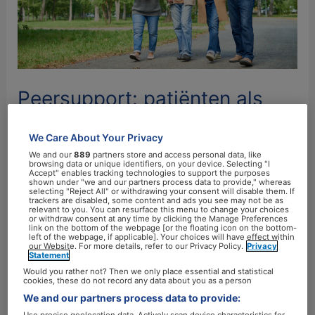
Peersupport: patiënten als
krachtbron voor
We Care About Your Privacy
leefstijlverandering
We and our
889
partners store and access personal data, like
browsing data or unique identifiers, on your device. Selecting "I
Laat een reactie achter
/
Samenwerking
/
Accept" enables tracking technologies to support the purposes
shown under "we and our partners process data to provide," whereas
marjoleinstreur
selecting "Reject All" or withdrawing your consent will disable them. If
trackers are disabled, some content and ads you see may not be as
relevant to you. You can resurface this menu to change your choices
Een gezonde leefstijl vraagt om
or withdraw consent at any time by clicking the Manage Preferences
link on the bottom of the webpage [or the floating icon on the bottom-
gedragsverandering. Dat klinkt eenvoudig, maar is
left of the webpage, if applicable]. Your choices will have effect within
our Website. For more details, refer to our Privacy Policy.
Privacy
voor veel mensen een flinke opgave. Juist daarom
Statement
wint peersupport aan terrein: steun van patiënten
Would you rather not? Then we only place essential and statistical
cookies, these do not record any data about you as a person
aan elkaar. Wat begon als informele zelfhulp is
We and our partners process data to provide:
inmiddels uitgegroeid tot een veelbelovende