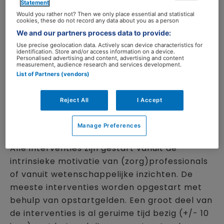
Statement
Would you rather not? Then we only place essential and statistical
Onderzoekers analyseerden 17
cookies, these do not record any data about you as a person
praktijkvoorbeelden van leefstijlinterventies.
We and our partners process data to provide:
Dit zijn onder andere een aantal
Use precise geolocation data. Actively scan device characteristics for
identification. Store and/or access information on a device.
leefstijl(zorg)loketten, ProMuscle, Welzijn op
Personalised advertising and content, advertising and content
measurement, audience research and services development.
Recept, GLI voor kinderen en Keer Diabetes
List of Partners (vendors)
om.
Reject All
I Accept
Elf interventies afhankelijk
Manage Preferences
van tijdelijke financiering
Alle interventies zijn gestart vanuit de
intrinsieke motivatie van (zorg)professionals
of vanuit wetenschappelijke inzichten. De
meeste interventies worden opgestart met
behulp van opstartgelden. Een groot deel van
de interventies is al geruime tijd bezig (+/- 10