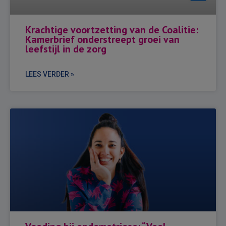
Krachtige voortzetting van de Coalitie:
Kamerbrief onderstreept groei van
leefstijl in de zorg
LEES VERDER »