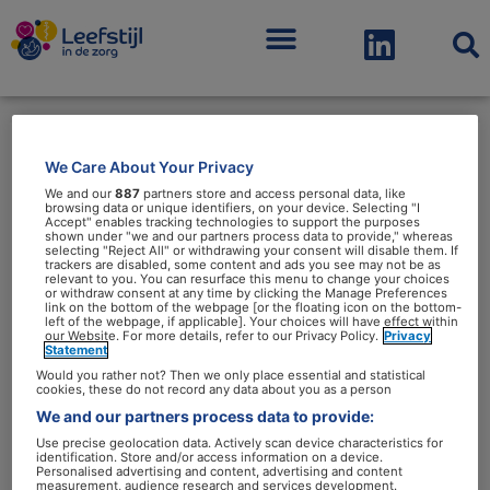
Menu
We Care About Your Privacy
cardiologie
We and our
887
partners store and access personal data, like
browsing data or unique identifiers, on your device. Selecting "I
Accept" enables tracking technologies to support the purposes
shown under "we and our partners process data to provide," whereas
selecting "Reject All" or withdrawing your consent will disable them. If
trackers are disabled, some content and ads you see may not be as
relevant to you. You can resurface this menu to change your choices
or withdraw consent at any time by clicking the Manage Preferences
link on the bottom of the webpage [or the floating icon on the bottom-
‘Als
left of the webpage, if applicable]. Your choices will have effect within
our Website. For more details, refer to our Privacy Policy.
Privacy
de
Statement
dokter
Would you rather not? Then we only place essential and statistical
cookies, these do not record any data about you as a person
het
We and our partners process data to provide:
niet
Use precise geolocation data. Actively scan device characteristics for
identification. Store and/or access information on a device.
over
‘Als de dokter het niet over
Personalised advertising and content, advertising and content
measurement, audience research and services development.