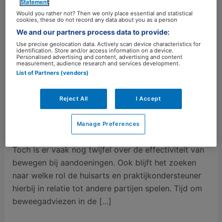
we
Statement
op?
Would you rather not? Then we only place essential and statistical
cookies, these do not record any data about you as a person
We and our partners process data to provide:
Use precise geolocation data. Actively scan device characteristics for
identification. Store and/or access information on a device.
Huisarts en beweegadvies –
Personalised advertising and content, advertising and content
measurement, audience research and services development.
waar wachten we op?
List of Partners (vendors)
Laat een reactie achter
/
Medisch
/
corianwigboldus
Reject All
I Accept
Geïndiceerde en zorggerelateerde preventie
behoren tot de kerntaken van de huisarts. Voor veel
Manage Preferences
aandoeningen is bewegen een nuttig leefstijladvies.
Toch is er vaak nog twijfel over de effectiviteit van
bewegen bij aandoeningen. Ook blijft het zoeken
naar welke rol de huisarts en praktijkondersteuner
hierbij in relatie tot andere partijen spelen. Tijd om
beweegadviezen in de […]