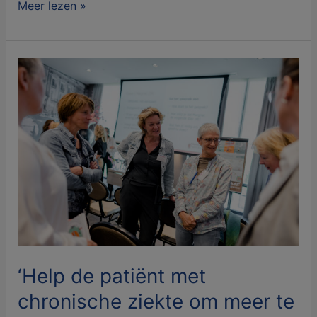
Meer lezen »
‘Help
de
patiënt
met
chronische
ziekte
om
meer
te
gaan
bewegen’
‘Help de patiënt met
chronische ziekte om meer te