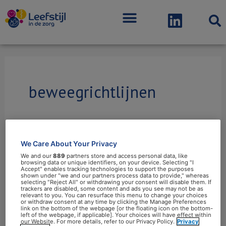
Menu
beweegrichtlijnen
We Care About Your Privacy
Huisarts
We and our
889
partners store and access personal data, like
en
browsing data or unique identifiers, on your device. Selecting "I
Accept" enables tracking technologies to support the purposes
beweegadvies
shown under "we and our partners process data to provide," whereas
selecting "Reject All" or withdrawing your consent will disable them. If
–
trackers are disabled, some content and ads you see may not be as
relevant to you. You can resurface this menu to change your choices
waar
or withdraw consent at any time by clicking the Manage Preferences
link on the bottom of the webpage [or the floating icon on the bottom-
wachten
left of the webpage, if applicable]. Your choices will have effect within
our Website. For more details, refer to our Privacy Policy.
Privacy