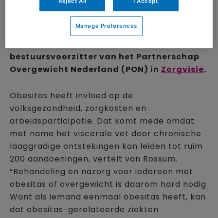
Reject All
I Accept
obesitas aan, dat is de sleutel in de
aanpak van vele gezondheidsproblemen”,
Manage Preferences
vertelt Liesbeth van Rossum, hoogleraar
obesitas in het Erasmus MC en
bestuursvoorzitter van het Partnerschap
Overgewicht Nederland (PON) in
Zorgvisie
.
Obesitas heeft invloed op de
volksgezondheid, zorgkosten en
arbeidsparticipatie. Dat komt mede omdat
met name het viscerale vet door chronische
laaggradige ontstekingen kan leiden tot ruim
200 aandoeningen, vertelt van Rossum.
“Behandeling en nazorg voor iedereen met
obesitas of overgewicht is daarom hard nodig.
Want als iemand eenmaal obesitas heeft, kan
dat obesitas-gerelateerde ziekten