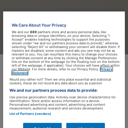
We Care About Your Privacy
We and our
889
partners store and access personal data, like
browsing data or unique identifiers, on your device. Selecting "I
Accept" enables tracking technologies to support the purposes
shown under "we and our partners process data to provide," whereas
selecting "Reject All" or withdrawing your consent will disable them. If
trackers are disabled, some content and ads you see may not be as
relevant to you. You can resurface this menu to change your choices
or withdraw consent at any time by clicking the Manage Preferences
link on the bottom of the webpage [or the floating icon on the bottom-
left of the webpage, if applicable]. Your choices will have effect within
our Website. For more details, refer to our Privacy Policy.
Privacy
Een aanpak waarbij meerdere
Statement
zorgverleners met elkaar samenwerken,
Would you rather not? Then we only place essential and statistical
cookies, these do not record any data about you as a person
zou effectief kunnen zijn in de behandeling
We and our partners process data to provide:
bij overgewicht en obesitas. “Diabetes
Use precise geolocation data. Actively scan device characteristics for
type 2, hoge bloeddruk en depressie zijn
identification. Store and/or access information on a device.
Personalised advertising and content, advertising and content
vaak het gevolg van het zieke buikvet en
measurement, audience research and services development.
List of Partners (vendors)
worden allemaal los behandeld. Het
nieuwe advies is dan ook: pak eerst