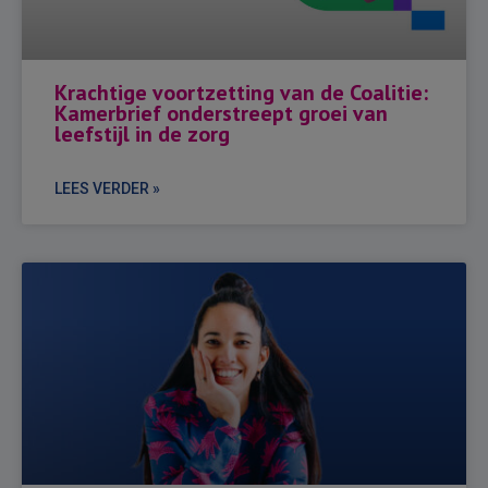
Krachtige voortzetting van de Coalitie:
Kamerbrief onderstreept groei van
leefstijl in de zorg
LEES VERDER »