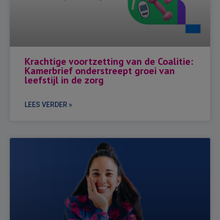
Krachtige voortzetting van de Coalitie:
Kamerbrief onderstreept groei van
leefstijl in de zorg
LEES VERDER »