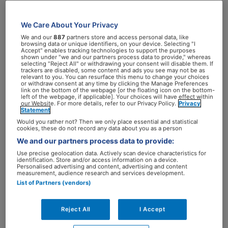
voeding. “Hier liggen kansen voor
fysiotherapeuten om hun patiënten de
We Care About Your Privacy
beste zorg te bieden”, vertelt
We and our
887
partners store and access personal data, like
browsing data or unique identifiers, on your device. Selecting "I
fysiotherapeut Jaap Wonders.
Accept" enables tracking technologies to support the purposes
shown under "we and our partners process data to provide," whereas
selecting "Reject All" or withdrawing your consent will disable them. If
trackers are disabled, some content and ads you see may not be as
Wonders is fysiotherapeut in Leiden, heeft
relevant to you. You can resurface this menu to change your choices
or withdraw consent at any time by clicking the Manage Preferences
verschillende masters gedaan en is zich gaan
link on the bottom of the webpage [or the floating icon on the bottom-
left of the webpage, if applicable]. Your choices will have effect within
verdiepen in leefstijl. “Ik ben al jaren bezig
our Website. For more details, refer to our Privacy Policy.
Privacy
Statement
met leefstijl en gezondheid, ook als
Would you rather not? Then we only place essential and statistical
fysiotherapeut”, vertelt hij. “Er zijn natuurlijk
cookies, these do not record any data about you as a person
verschillende beroepsgroepen die zich
We and our partners process data to provide:
bezighouden met leefstijl, maar ik vind het
Use precise geolocation data. Actively scan device characteristics for
identification. Store and/or access information on a device.
juist heel belangrijk dat leefstijl binnen de
Personalised advertising and content, advertising and content
measurement, audience research and services development.
bestaande zorg een plek krijgt. Daarom ben ik
List of Partners (vendors)
als fysiotherapeut leefstijl gaan integreren in
mijn werk, heb ik er een populair-
Reject All
I Accept
wetenschappelijk boek over geschreven en