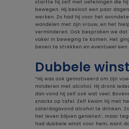
startte hij zelf met oefeningen die hi
bewegen. Hij besloot een paar dage
werken. Zo had hij voor het avondeten
wandelen met zijn vrouw, en het hielp
verminderen. Ook bespraken we dat h
vaker in beweging te komen. Het gin
benen te strekken en eventueel een 
Dubbele wins
“Hij was ook gemotiveerd om zijn vo
minderen met alcohol. Hij dronk ieder
dan vond hij zelf ook wat veel. Bove
snacks op tafel. Zelf kwam hij met h
zaterdagavond alcohol te drinken. Zo
het leven blijven genieten’, maar teg
had dubbele winst voor hem, want d