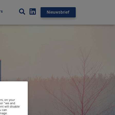
rs
Nieuwsbrief
rs, on your
der "we and
nt will disable
u can
anage