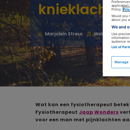
knieklachten
Preferences
applicable].
Policy.
Pri
Would you r
about you a
We and ou
Marjolein Streur
Webredacteur
Use precise 
information
audience re
List of Par
Manage 
Wat kan een fysiotherapeut beteke
Fysiotherapeut
Jaap Wonders
vert
voor een man met pijnklachten aa