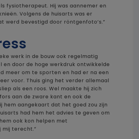
als fysiotherapeut. Hij was aannemer en
knieën. Volgens de huisarts was er
t werd bevestigd door röntgenfoto’s.”
ress
sieke werk in de bouw ook regelmatig
eel en door de hoge werkdruk ontwikkelde
tijd meer om te sporten en had er na een
er voor. Thuis ging het verder allemaal
sliep als een roos. Wel maakte hij zich
s fors aan de zware kant en ook de
bij hem aangekaart dat het goed zou zijn
 huisarts had hem het advies te geven om
e hem ook kon helpen met
 mij terecht.”