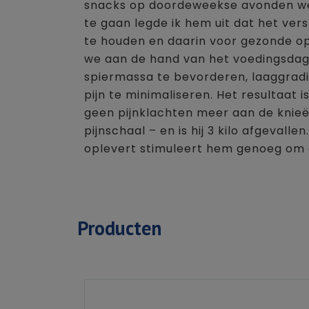
snacks op doordeweekse avonden we
te gaan legde ik hem uit dat het ver
te houden en daarin voor gezonde op
we aan de hand van het voedingsdagb
spiermassa te bevorderen, laaggrad
pijn te minimaliseren. Het resultaat 
geen pijnklachten meer aan de knieën
pijnschaal – en is hij 3 kilo afgevall
oplevert stimuleert hem genoeg om d
Producten