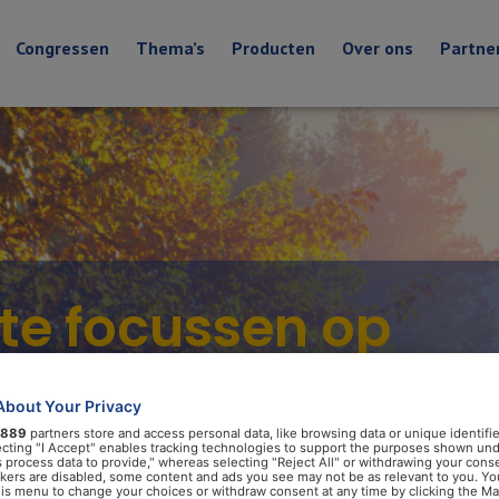
Congressen
Thema’s
Producten
Over ons
Partne
 te focussen op
ess en beweging
About Your Privacy
889
partners store and access personal data, like browsing data or unique identifie
n de
ecting "I Accept" enables tracking technologies to support the purposes shown un
s process data to provide," whereas selecting "Reject All" or withdrawing your conse
ackers are disabled, some content and ads you see may not be as relevant to you. Yo
his menu to change your choices or withdraw consent at any time by clicking the M