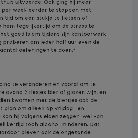
j thuis uitvoerde. Ook ging hij meer
n per week eerder te stoppen met
 tijd om een stukje te fietsen of
 hem tegelijkertijd om de stress te
et goed is om tijdens zijn kantoorwerk
g proberen om ieder half uur even de
aantal oefeningen te doen.”
t
eding te veranderen en vooral om te
e avond 2 flesjes bier of glazen wijn, en
ndien kwamen met de biertjes ook de
et plan om alleen op vrijdag- en
 kon hij volgens eigen zeggen ‘wel van
elijkertijd toch alcohol minderen. Dat
aardoor bleven ook de ongezonde