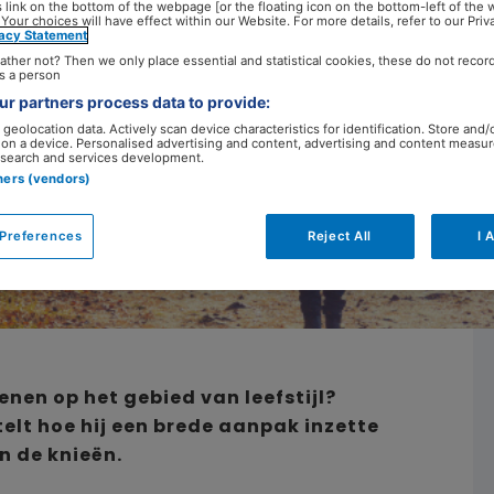
’
 link on the bottom of the webpage [or the floating icon on the bottom-left of the 
 Your choices will have effect within our Website. For more details, refer to our Priv
vacy Statement
ather not? Then we only place essential and statistical cookies, these do not recor
s a person
r partners process data to provide:
22 mei 2023
geolocation data. Actively scan device characteristics for identification. Store and/
 on a device. Personalised advertising and content, advertising and content measu
search and services development.
tners (vendors)
Preferences
Reject All
I 
nen op het gebied van leefstijl?
elt hoe hij een brede aanpak inzette
n de knieën.