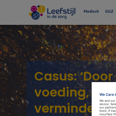
Medisch
GGZ
Casus: ‘Door
voeding, str
We Care 
We and our
verminderde
device. Sel
our partner
them. If tr
resurface t