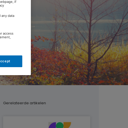
webpage, if
acy
d any data
or access
rement,
Accept
Gerelateerde artikelen