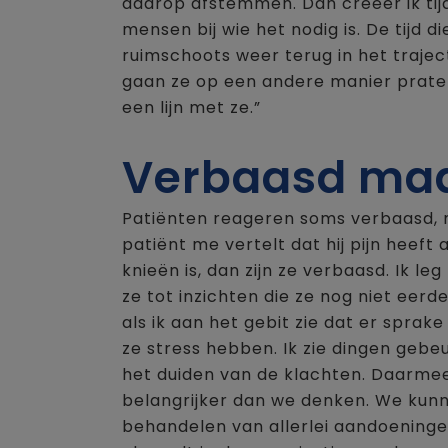
daarop afstemmen. Dan creëer ik tijd
mensen bij wie het nodig is. De tijd 
ruimschoots weer terug in het traject
gaan ze op een andere manier praten
een lijn met ze.”
Verbaasd maa
Patiënten reageren soms verbaasd, m
patiënt me vertelt dat hij pijn heeft
knieën is, dan zijn ze verbaasd. Ik le
ze tot inzichten die ze nog niet eer
als ik aan het gebit zie dat er sprak
ze stress hebben. Ik zie dingen gebe
het duiden van de klachten. Daarmee
belangrijker dan we denken. We kunn
behandelen van allerlei aandoeningen