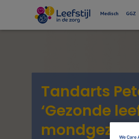
Medisch
GGZ
Tandarts Pet
‘Gezonde leef
mondgezond
We Care 