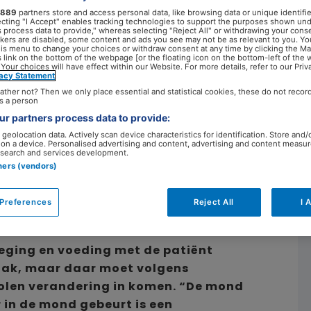
889
partners store and access personal data, like browsing data or unique identifie
ecting "I Accept" enables tracking technologies to support the purposes shown un
s process data to provide," whereas selecting "Reject All" or withdrawing your conse
ackers are disabled, some content and ads you see may not be as relevant to you. Yo
his menu to change your choices or withdraw consent at any time by clicking the M
 link on the bottom of the webpage [or the floating icon on the bottom-left of the 
 Your choices will have effect within our Website. For more details, refer to our Priv
vacy Statement
8 mei 2023
ather not? Then we only place essential and statistical cookies, these do not recor
s a person
r partners process data to provide:
geolocation data. Actively scan device characteristics for identification. Store and/
 on a device. Personalised advertising and content, advertising and content measu
search and services development.
tners (vendors)
Preferences
Reject All
I 
weging en voeding met de patiënt
vaak, maar daar moet volgens
olen verandering in komen. “De mond
 in de mond gebeurt is een