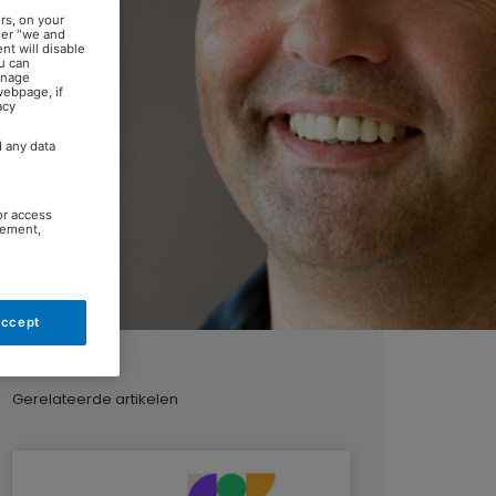
rs, on your
der "we and
nt will disable
u can
anage
webpage, if
acy
d any data
or access
rement,
Accept
Gerelateerde artikelen