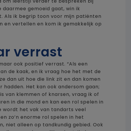
 om leefstijl verder te bespreken bij
die daarmee gemoeid gaat, win ik
. Als ik begrip toon voor mijn patiënten
 en vertellen en kom ik gemakkelijk op
r verrast
aar ook positief verrast. “Als een
 aan de kaak, en ik vraag hoe het met de
g ze dan uit hoe die link zit en dan komen
der hadden. Het kan ook andersom gaan;
e is van klemmen of knarsen, vraag ik of
uren in die mond en kan een rol spelen in
 wordt het vak van tandarts veel
en zo’n enorme rol spelen in het
, niet alleen op tandkundig gebied. Ook