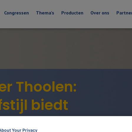
Congressen
Thema’s
Producten
Over ons
Partne
er Thoolen:
stijl biedt
heid van
About Your Privacy