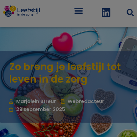
Menu
Zo breng je leefstijl tot
leven in de zorg
Marjolein Streur
Webredacteur
29 september 2025