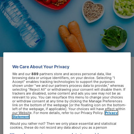
We Care About Your Privacy
We and our
889
partners store and access personal data, like
De Coalitie Leefstijl in de Zorg verzamelt
browsing data or unique identifiers, on your device. Selecting "I
Accept" enables tracking technologies to support the purposes
implementatiesuggesties die helpen
shown under "we and our partners process data to provide," whereas
selecting "Reject All" or withdrawing your consent will disable them. If
leefstijl in de zorg handen en voeten te
trackers are disabled, some content and ads you see may not be as
relevant to you. You can resurface this menu to change your choices
geven. Het gaat om bewezen werkzame
or withdraw consent at any time by clicking the Manage Preferences
link on the bottom of the webpage [or the floating icon on the bottom-
projecten en hulpmiddelen die je direct
left of the webpage, if applicable]. Your choices will have effect within
our Website. For more details, refer to our Privacy Policy.
Privacy
kunt inzetten: van gesprekskaarten tot
Statement
complete methodieken. Handig om
Would you rather not? Then we only place essential and statistical
cookies, these do not record any data about you as a person
patiënten op een natuurlijke manier te