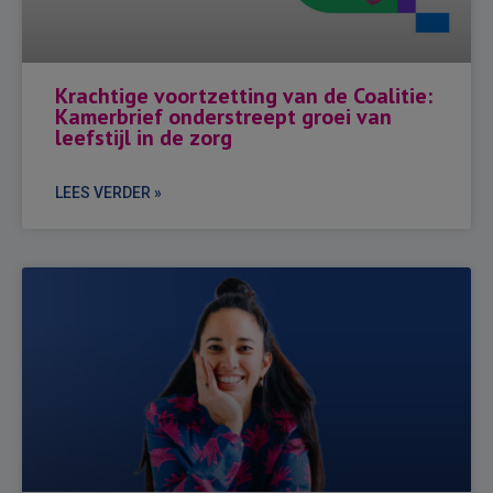
Krachtige voortzetting van de Coalitie:
Kamerbrief onderstreept groei van
leefstijl in de zorg
LEES VERDER »