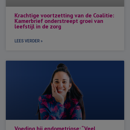
Krachtige voortzetting van de Coalitie:
Kamerbrief onderstreept groei van
leefstijl in de zorg
LEES VERDER »
Voeding bij endometriose: “Veel