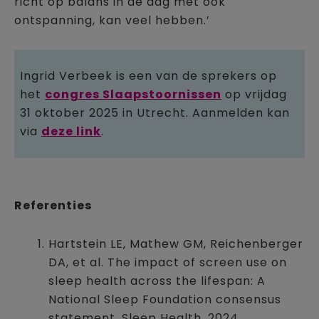
richt op balans in de dag met ook
ontspanning, kan veel hebben.’
Ingrid Verbeek is een van de sprekers op
het
congres Slaapstoornissen
op vrijdag
31 oktober 2025 in Utrecht. Aanmelden kan
via
deze link
.
Referenties
Hartstein LE, Mathew GM, Reichenberger
DA, et al. The impact of screen use on
sleep health across the lifespan: A
National Sleep Foundation consensus
statement. Sleep Health. 2024