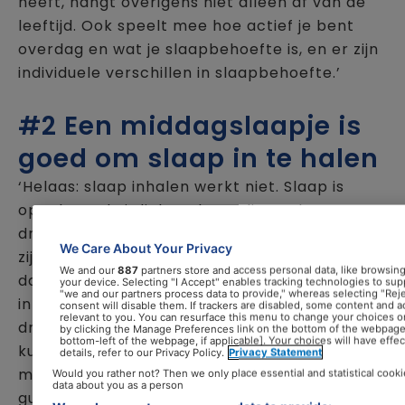
heeft, hangt overigens niet alleen af van de
leeftijd. Ook speelt mee hoe actief je bent
overdag en wat je slaapbehoefte is, en er zijn
individuele verschillen in slaapbehoefte.’
#2 Een middagslaapje is
goed om slaap in te halen
‘Helaas: slaap inhalen werkt niet. Slaap is
opgebouwd uit lichte slaap, diepe slaap en
droomslaap. Vooral de diepe en droomslaap
We Care About Your Privacy
zijn belangrijk voor herstel. Op het moment
We and our
887
partners store and access personal data, like browsing 
dat je minder kans krijgt om te slapen, krijg je
your device. Selecting "I Accept" enables tracking technologies to s
"we and our partners process data to provide," whereas selecting "Reje
in verhouding meer diepe slaap en
consent will disable them. If trackers are disabled, some content and 
relevant to you. You can resurface this menu to change your choices o
droomslaap. Alleen heel actieve sporters
by clicking the Manage Preferences link on the bottom of the webpage [
bottom-left of the webpage, if applicable]. Your choices will have effe
kunnen weleens baat hebben van een dutje,
details, refer to our Privacy Policy.
Privacy Statement
mensen die zichzelf te weinig nachtrust
Would you rather not? Then we only place essential and statistical cooki
data about you as a person
gunnen en oudere mensen. Het beter om een