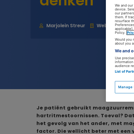
denken’
We and our
device. Sel
our partner
them. If tr
resurface t
Marjolein Streur
Webredacteur
Preferences
applicable].
Policy.
Pri
Would you r
about you a
We and ou
Use precise 
information
audience re
List of Par
Manage 
Je patiënt gebruikt maagzuurremm
hartritmestoornissen. Toeval? Dat
het gevolg van het ander, met ma
factor. Die wellicht beter met een