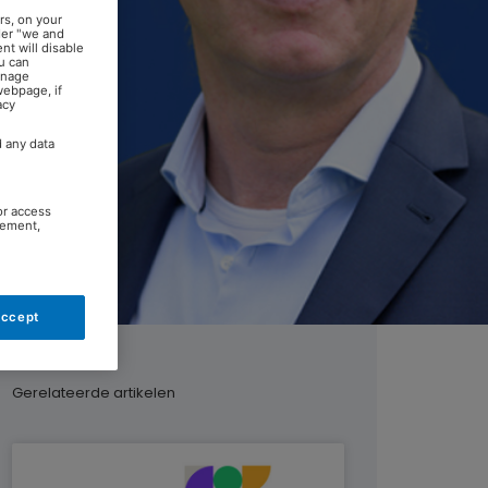
rs, on your
der "we and
nt will disable
u can
anage
webpage, if
acy
d any data
or access
rement,
Accept
Gerelateerde artikelen