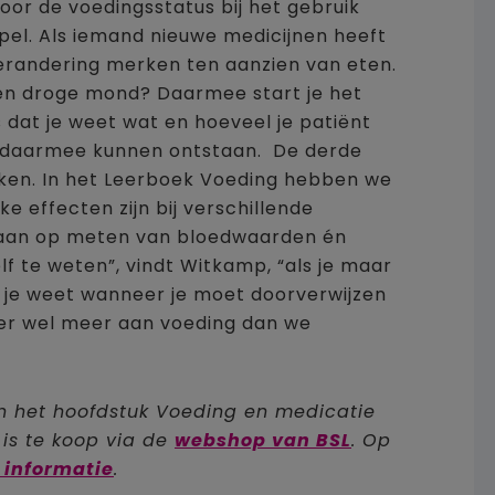
or de voedingsstatus bij het gebruik
mpel. Als iemand nieuwe medicijnen heeft
verandering merken ten aanzien van eten.
en droge mond? Daarmee start je het
 dat je weet wat en hoeveel je patiënt
ie daarmee kunnen ontstaan. De derde
kijken. In het Leerboek Voeding hebben we
e effecten zijn bij verschillende
 aan op meten van bloedwaarden én
lf te weten”, vindt Witkamp, “als je maar
 je weet wanneer je moet doorverwijzen
t er wel meer aan voeding dan we
 het hoofdstuk Voeding en medicatie
k is te koop via de
webshop van BSL
. Op
 informatie
.