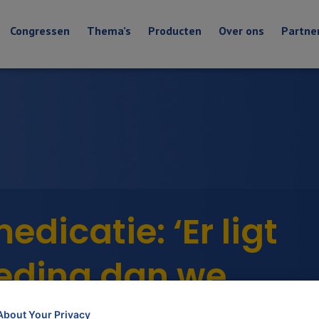
Congressen
Thema’s
Producten
Over ons
Partne
dicatie: ‘Er ligt
eding dan we
About Your Privacy