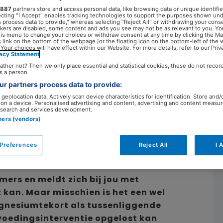
887
partners store and access personal data, like browsing data or unique identifie
ecting "I Accept" enables tracking technologies to support the purposes shown un
s process data to provide," whereas selecting "Reject All" or withdrawing your conse
ackers are disabled, some content and ads you see may not be as relevant to you. Yo
his menu to change your choices or withdraw consent at any time by clicking the M
18 maart 2024
 link on the bottom of the webpage [or the floating icon on the bottom-left of the 
 Your choices will have effect within our Website. For more details, refer to our Priv
vacy Statement
ather not? Then we only place essential and statistical cookies, these do not recor
s a person
r partners process data to provide:
geolocation data. Actively scan device characteristics for identification. Store and/
 on a device. Personalised advertising and content, advertising and content measu
search and services development.
tners (vendors)
Preferences
Reject All
I 
ers en meldt zich bij jou met
 kan. Maar misschien is het een wel
gnesiumtekort als tussenliggende
 voedingsinterventie opgelost kan