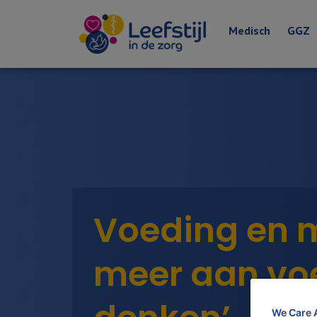
Medisch
GGZ
Voeding en me
meer aan vo
We Care 