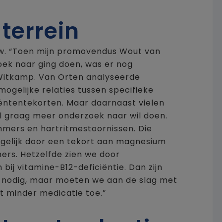
terrein
euw. “Toen mijn promovendus Wout van
oek naar ging doen, was er nog
t Witkamp. Van Orten analyseerde
mogelijke relaties tussen specifieke
ëntentekorten. Maar daarnaast vielen
el graag meer onderzoek naar wil doen.
mmers en hartritmestoornissen. Die
ogelijk door een tekort aan magnesium
rs. Hetzelfde zien we door
ij vitamine-B12-deficiëntie. Dan zijn
n nodig, maar moeten we aan de slag met
t minder medicatie toe.”