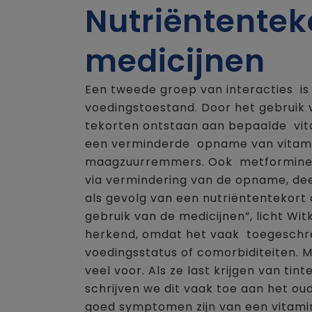
Nutriëntentek
medicijnen
Een tweede groep van interacties is 
voedingstoestand. Door het gebruik
tekorten ontstaan aan bepaalde vita
een verminderde opname van vitami
maagzuurremmers. Ook metformine g
via vermindering van de opname, de
als gevolg van een nutriëntentekort o
gebruik van de medicijnen”, licht Witk
herkend, omdat het vaak toegeschre
voedingsstatus of comorbiditeiten. 
veel voor. Als ze last krijgen van ti
schrijven we dit vaak toe aan het ou
goed symptomen zijn van een vitamin