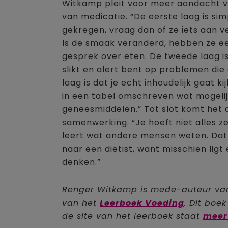
Witkamp pleit voor meer aandacht vo
van medicatie. “De eerste laag is si
gekregen, vraag dan of ze iets aan 
Is de smaak veranderd, hebben ze e
gesprek over eten. De tweede laag is
slikt en alert bent op problemen d
laag is dat je echt inhoudelijk gaat 
in een tabel omschreven wat mogelijk
geneesmiddelen.” Tot slot komt het
samenwerking. “Je hoeft niet alles ze
leert wat andere mensen weten. Dat
naar een diëtist, want misschien lig
denken.”
Renger Witkamp is mede-auteur van
van het
Leerboek Voeding
. Dit boe
de site van het leerboek staat
meer