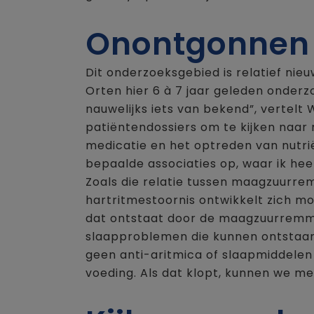
Onontgonnen 
Dit onderzoeksgebied is relatief ni
Orten hier 6 à 7 jaar geleden onderz
nauwelijks iets van bekend”, vertel
patiëntendossiers om te kijken naar 
medicatie en het optreden van nutri
bepaalde associaties op, waar ik he
Zoals die relatie tussen maagzuurre
hartritmestoornis ontwikkelt zich m
dat ontstaat door de maagzuurremme
slaapproblemen die kunnen ontstaan b
geen anti-aritmica of slaapmiddele
voeding. Als dat klopt, kunnen we me