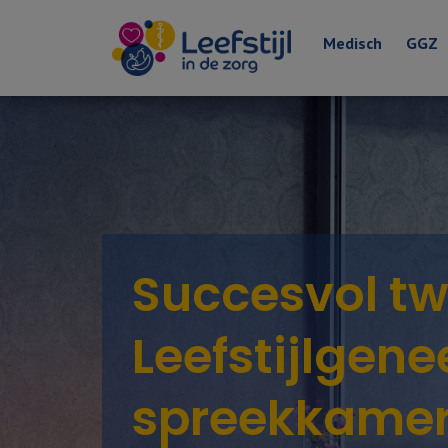
Medisch
GGZ
Succesvol t
Leefstijlgen
spreekkamer: