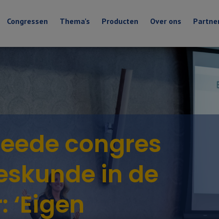
Congressen
Thema’s
Producten
Over ons
Partne
weede congres
eeskunde in de
 ‘Eigen