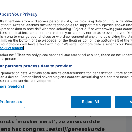
er eerst’
About Your Privacy
887
partners store and access personal data, like browsing data or unique identifie
ecting "I Accept" enables tracking technologies to support the purposes shown un
s process data to provide," whereas selecting "Reject All" or withdrawing your conse
ackers are disabled, some content and ads you see may not be as relevant to you. Yo
e
26 september 2022
his menu to change your choices or withdraw consent at any time by clicking the M
 link on the bottom of the webpage [or the floating icon on the bottom-left of the 
 Your choices will have effect within our Website. For more details, refer to our Priv
vacy Statement
ather not? Then we only place essential and statistical cookies, these do not recor
s a person
r partners process data to provide:
geolocation data. Actively scan device characteristics for identification. Store and/
 on a device. Personalised advertising and content, advertising and content measu
search and services development.
tners (vendors)
Preferences
Reject All
I 
is heel belangrijk, maar de
 zorgen. Alleen dan kan hij of zij de
uurstofmasker eerst’, zo verwoordde
jdens het congres
Leefstijlgeneeskunde