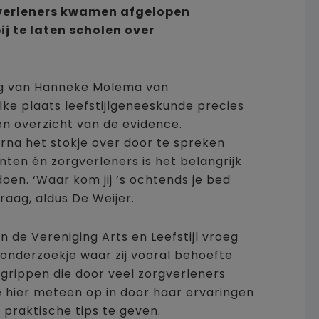
gverleners kwamen afgelopen
j te laten scholen over
ing van Hanneke Molema van
elke plaats leefstijlgeneeskunde precies
n overzicht van de evidence.
rna het stokje over door te spreken
nten én zorgverleners is het belangrijk
oen. ‘Waar kom jij ’s ochtends je bed
vraag, aldus De Weijer.
van de Vereniging Arts en Leefstijl vroeg
 onderzoekje waar zij vooral behoefte
egrippen die door veel zorgverleners
 hier meteen op in door haar ervaringen
 praktische tips te geven.