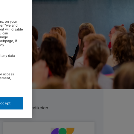
rs, on your
der "we and
nt will disable
u can
anage
webpage, if
acy
d any data
or access
rement,
Accept
Gerelateerde artikelen