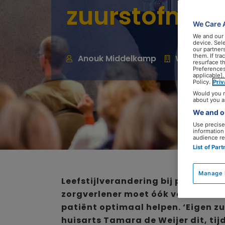
zuurstofmask
We Care 
We and our
device. Sel
our partner
them. If tr
Anouk Middelkamp
Webredacti
resurface t
Preferences
applicable].
Policy.
Pri
Would you r
about you a
We and ou
Use precise 
information
audience re
List of Par
Manage 
Leefstijlverandering bij patiënten 
zorgverlener moet óók voor zichzelf
patiënt optimaal helpen. ‘Eigen z
huisarts Tamara de Weijer dit, ti