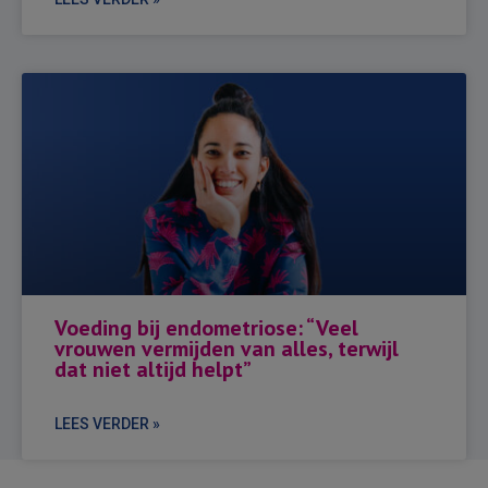
Voeding bij endometriose: “Veel
vrouwen vermijden van alles, terwijl
dat niet altijd helpt”
LEES VERDER »