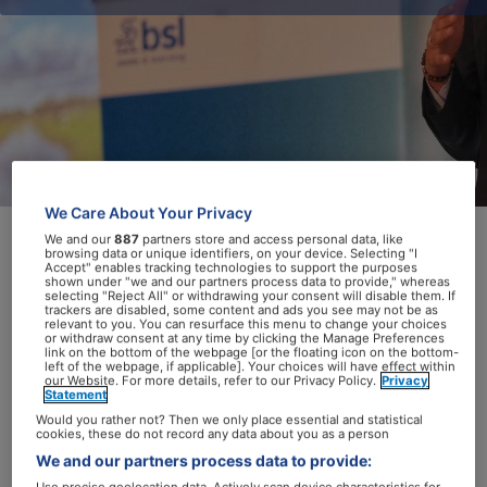
We Care About Your Privacy
We and our
887
partners store and access personal data, like
browsing data or unique identifiers, on your device. Selecting "I
Accept" enables tracking technologies to support the purposes
Van 20 minuten geconcentreerd door de
shown under "we and our partners process data to provide," whereas
selecting "Reject All" or withdrawing your consent will disable them. If
‘Ademwasstraat’ tot squatten met Erik
trackers are disabled, some content and ads you see may not be as
relevant to you. You can resurface this menu to change your choices
Scherder. Het congres
Ziektes van de
or withdraw consent at any time by clicking the Manage Preferences
link on the bottom of the webpage [or the floating icon on the bottom-
nieuwe generatie
was een goed bezochte
left of the webpage, if applicable]. Your choices will have effect within
our Website. For more details, refer to our Privacy Policy.
Privacy
en afwisselende dag voor iedereen die
Statement
betrokken is bij de gezondheid(szorg) van
Would you rather not? Then we only place essential and statistical
cookies, these do not record any data about you as a person
kinderen en jongeren.
We and our partners process data to provide: