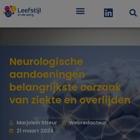
Menu
Neurologische
aandoeningen
belangrijkste oorzaak
van ziekte en overlijden
Marjolein Streur
Webredacteur
21 maart 2024