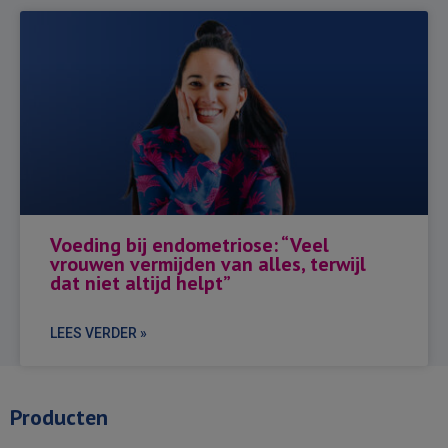
Voeding bij endometriose: “Veel
vrouwen vermijden van alles, terwijl
dat niet altijd helpt”
LEES VERDER »
Producten