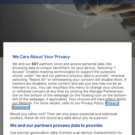
We Care About Your Privacy
We and our
887
partners store and access personal data, like
browsing data or unique identifiers, on your device. Selecting "I
Accept" enables tracking technologies to support the purposes
De bijdrage van neurologische
shown under "we and our partners process data to provide," whereas
selecting "Reject All" or withdrawing your consent will disable them. If
aandoeningen op ziekte en overlijden is
trackers are disabled, some content and ads you see may not be as
relevant to you. You can resurface this menu to change your choices
veel groter dan voorheen werd gedacht.
or withdraw consent at any time by clicking the Manage Preferences
link on the bottom of the webpage [or the floating icon on the bottom-
Uit een
nieuw rapport van de
left of the webpage, if applicable]. Your choices will have effect within
our Website. For more details, refer to our Privacy Policy.
Privacy
Wereldgezondheidsorganisatie (WHO)
Statement
Would you rather not? Then we only place essential and statistical
blijkt dat 43% van de wereldbevolking te
cookies, these do not record any data about you as a person
maken heeft met een neurologische
We and our partners process data to provide:
aandoening. De oorzaken hangen deels
Use precise geolocation data. Actively scan device characteristics for