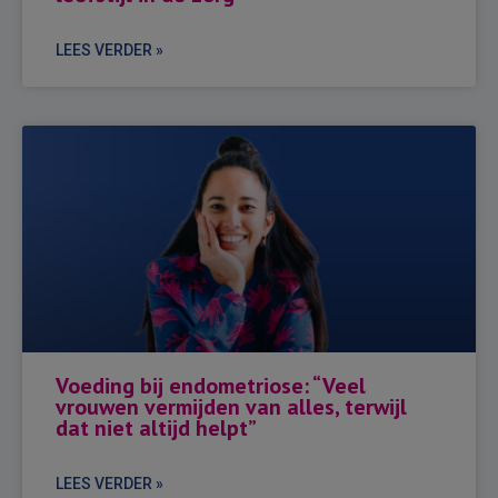
LEES VERDER »
Voeding bij endometriose: “Veel
vrouwen vermijden van alles, terwijl
dat niet altijd helpt”
LEES VERDER »