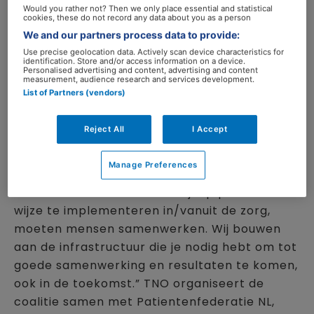
programmamanager van de Coalitie en
Would you rather not? Then we only place essential and statistical
cookies, these do not record any data about you as a person
werkzaam bij TNO. Op het
7e congres
We and our partners process data to provide:
Leefstijlgeneeskunde in de spreekkamer
Use precise geolocation data. Actively scan device characteristics for
op 21 maart zal zij een update geven van
identification. Store and/or access information on a device.
Personalised advertising and content, advertising and content
de bezigheden van de coalitie.
measurement, audience research and services development.
List of Partners (vendors)
“In grote lijnen doen wij eigenlijk 2 dingen in de
Reject All
I Accept
coalitie”, vertelt Molema. “Wij realiseren
concrete resultaten zoals agenda’s,
Manage Preferences
overzichten en handreikingen en we bouwen
aan een netwerk. Om leefstijl op passende
wijze te implementeren in/vanuit de zorg,
moeten mensen samenwerken. Wij bouwen
aan de infrastructuur die je nodig hebt om tot
goede samenwerking en resultaten te komen,
ook in de toekomst.” TNO organiseert de
coalitie samen met Patientenfederatie NL,