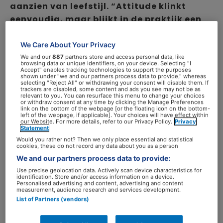
aanzien van leefstijl. “Attitude klinkt
eenvoudig, maar blijkt in de praktijk een
complex samenspel van factoren”, vertelt
onderzoeker Marlinde van Dijk.
We Care About Your Privacy
We and our
887
partners store and access personal data, like
browsing data or unique identifiers, on your device. Selecting "I
Accept" enables tracking technologies to support the purposes
In het
onderzoek
werd gekeken naar de
shown under "we and our partners process data to provide," whereas
selecting "Reject All" or withdrawing your consent will disable them. If
zogeheten voorfase van implementatie: hoe
trackers are disabled, some content and ads you see may not be as
relevant to you. You can resurface this menu to change your choices
wordt leefstijl nu besproken, welke barrières
or withdraw consent at any time by clicking the Manage Preferences
link on the bottom of the webpage [or the floating icon on the bottom-
en kansen zien zorgverleners en wat is er
left of the webpage, if applicable]. Your choices will have effect within
our Website. For more details, refer to our Privacy Policy.
Privacy
nodig om leefstijl structureel een plek te
Statement
geven in de ziekenhuiszorg? Daarbij
Would you rather not? Then we only place essential and statistical
cookies, these do not record any data about you as a person
gebruikten de onderzoekers een theoretisch
We and our partners process data to provide:
model om het begrip attitude beter te duiden.
Use precise geolocation data. Actively scan device characteristics for
“Attitude wordt vaak gezien als iets wat
identification. Store and/or access information on a device.
Personalised advertising and content, advertising and content
positief of negatief is”, aldus Van Dijk. “Maar
measurement, audience research and services development.
List of Partners (vendors)
wij zien juist dat het wordt gevormd door
ervaringen, vaardigheden, aannames over