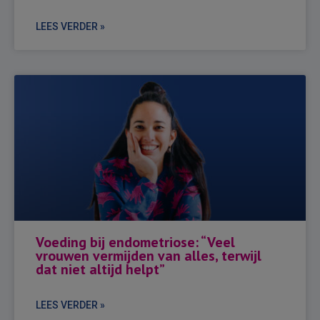
LEES VERDER »
Voeding bij endometriose: “Veel
vrouwen vermijden van alles, terwijl
dat niet altijd helpt”
LEES VERDER »