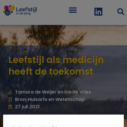
Menu
Leefstijl als medicijn
heeft de toekomst
Tamara de Weijer en Iris de Vries
Bron: Huisarts en Wetenschap
27 juli 2021