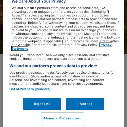
We Care About Your Privacy
We and our
887
partners store and access personal data, like
browsing data or unique identifiers, on your device. Selecting "I
Accept" enables tracking technologies to support the purposes
shown under "we and our partners process data to provide," whereas
selecting "Reject All" or withdrawing your consent will disable them. If
trackers are disabled, some content and ads you see may not be as
relevant to you. You can resurface this menu to change your choices
or withdraw consent at any time by clicking the Manage Preferences
link on the bottom of the webpage [or the floating icon on the bottom-
left of the webpage, if applicable]. Your choices will have effect within
our Website. For more details, refer to our Privacy Policy.
Privacy
Statement
Would you rather not? Then we only place essential and statistical
cookies, these do not record any data about you as a person
We and our partners process data to provide:
Het is 16 juni 2040. Vanochtend had ik een
Use precise geolocation data. Actively scan device characteristics for
identification. Store and/or access information on a device.
rustig spreekuur. Ik heb een paar patiënten
Personalised advertising and content, advertising and content
measurement, audience research and services development.
gezien, onder wie meneer Pietersen. Hij kwam
List of Partners (vendors)
met een enkeldistorsie, verzwikt bij het
sporten. Verder spraken we over zijn vrouw
Reject All
I Accept
en zijn pensioen. Ik zie meneer Pietersen veel
minder vaak dan vroeger. Dat hoeft ook niet,
Manage Preferences
want hij blaakt van gezondheid en hij voelt