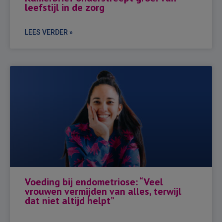
leefstijl in de zorg
LEES VERDER »
Voeding bij endometriose: “Veel
vrouwen vermijden van alles, terwijl
dat niet altijd helpt”