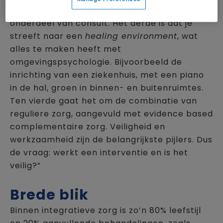
preventie en leefstijl altijd een standaard
onderdeel van consult. Het derde is dat je
streeft naar een
healing environment
, wat
alles te maken heeft met
omgevingspsychologie. Bijvoorbeeld de
inrichting van een ziekenhuis, met een piano
in de hal, groen in binnen- en buitenruimtes.
Ten vierde gaat het om de combinatie van
reguliere zorg, aangevuld met evidence based
complementaire zorg. Veiligheid en
werkzaamheid zijn de belangrijkste pijlers. Dus
de vraag: werkt een interventie en is het
veilig?”
Brede blik
Binnen integratieve zorg is zo’n 80% leefstijl