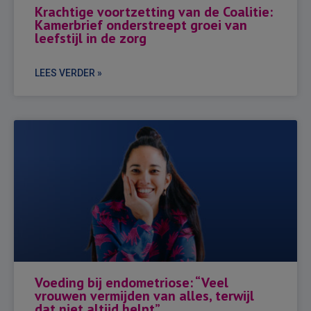
Krachtige voortzetting van de Coalitie:
Kamerbrief onderstreept groei van
leefstijl in de zorg
LEES VERDER »
Voeding bij endometriose: “Veel
vrouwen vermijden van alles, terwijl
dat niet altijd helpt”