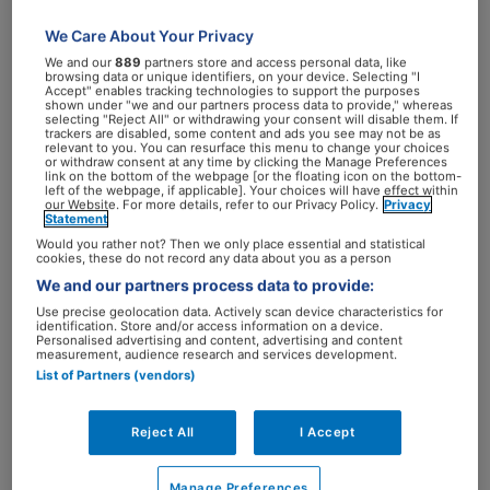
Rijnstate ziekenhuis in Arnhem.
We Care About Your Privacy
We and our
889
partners store and access personal data, like
Integratieve zorg (IZ) is een visie die is
browsing data or unique identifiers, on your device. Selecting "I
Accept" enables tracking technologies to support the purposes
ontstaan in Amerika, en ook in Nederland
shown under "we and our partners process data to provide," whereas
selecting "Reject All" or withdrawing your consent will disable them. If
steeds bekender wordt. Het is een combinatie
trackers are disabled, some content and ads you see may not be as
relevant to you. You can resurface this menu to change your choices
van reguliere zorg, aangevuld met
or withdraw consent at any time by clicking the Manage Preferences
link on the bottom of the webpage [or the floating icon on the bottom-
complementaire behandelingen. Altijd
left of the webpage, if applicable]. Your choices will have effect within
our Website. For more details, refer to our Privacy Policy.
Privacy
gebaseerd op evidence, werkzaamheid en
Statement
veiligheid.
Would you rather not? Then we only place essential and statistical
cookies, these do not record any data about you as a person
We and our partners process data to provide:
Wat is IM?
Use precise geolocation data. Actively scan device characteristics for
identification. Store and/or access information on a device.
Binnen integratieve zorg zijn 4 dingen
Personalised advertising and content, advertising and content
measurement, audience research and services development.
belangrijk, vertelt Rosenstiel. “Ten eerste is
List of Partners (vendors)
de arts-patiënt-relatie gelijkwaardig. De arts
heeft een coachende rol en de patiënt is
Reject All
I Accept
mede-regisseur van zijn ziekte. Dat is een
heel belangrijk uitgangspunt. Ten tweede zijn
Manage Preferences