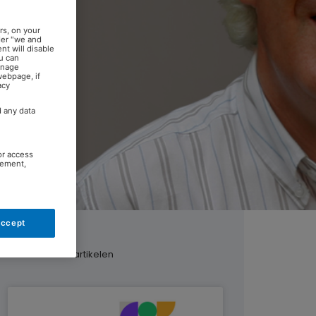
rs, on your
der "we and
nt will disable
u can
anage
webpage, if
acy
d any data
or access
rement,
Accept
Gerelateerde artikelen