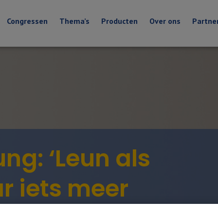
Congressen
Thema’s
Producten
Over ons
Partne
ng: ‘Leun als
r iets meer