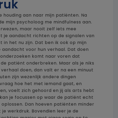
ruk
e houding aan naar mijn patiënten. Na
dde mijn psycholoog me mindfulness aan.
erwezen, maar nooit zelf iets mee
 je aandacht richten op de signalen van
in het nu zijn. Dat ben ik ook op mijn
 aandacht voor hun verhaal. Dat doen
Uit onderzoeken komt naar voren dat
de patiënt onderbreken. Maar als je niks
ar verhaal doen, dan valt er na een minuut
inuten zijn wezenlijk andere dingen
vraag hoe het met iemand gaat, en
en, voelt zich gehoord en jij als arts hebt
 kan je focussen op waar de patiënt echt
rn oplossen. Dan hoeven patiënten minder
 je werkdruk. Bovendien leer je de
achtige manier met eigen regie op te