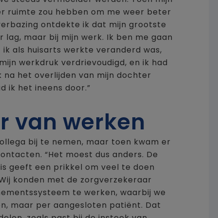
eer ruimte zou hebben om me weer beter
verbazing ontdekte ik dat mijn grootste
r lag, maar bij mijn werk. Ik ben me gaan
t ik als huisarts werkte veranderd was,
mijn werkdruk verdrievoudigd, en ik had
 na het overlijden van mijn dochter
 ik het ineens door.”
r van werken
ollega bij te nemen, maar toen kwam er
l contacten. “Het moest dus anders. De
is geeft een prikkel om veel te doen
. Wij konden met de zorgverzekeraar
ementssysteem te werken, waarbij we
n, maar per aangesloten patiënt. Dat
elen, zoals past bij de insteek van