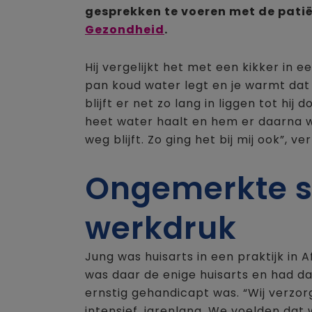
gesprekken te voeren met de pati
Gezondheid
.
Hij vergelijkt het met een kikker in e
pan koud water legt en je warmt dat o
blijft er net zo lang in liggen tot hij 
heet water haalt en hem er daarna wee
weg blijft. Zo ging het bij mij ook”, ve
Ongemerkte st
werkdruk
Jung was huisarts in een praktijk in A
was daar de enige huisarts en had d
ernstig gehandicapt was. “Wij verzor
intensief, jarenlang. We voelden da