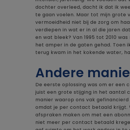
dochter overleed, dacht ik dat ik w
te gaan voelen. Maar tot mijn grote 
vermoeidheid niet bij de zorg om haa
verdiepen in wat er in al die jaren da
en wat bleek? Van 1995 tot 2010 was 
het amper in de gaten gehad. Toen ik
terug kwam in het kokende water, had
Andere manie
De eerste oplossing was om er een c
juist een grote stijging in het aanta
manier waarop ons vak gefinancierd 
omdat je per contact betaald krijgt
afspraken maken om met een abonn
niet meer per contact betaald krege
gaf ruimte om het werk anders in te d