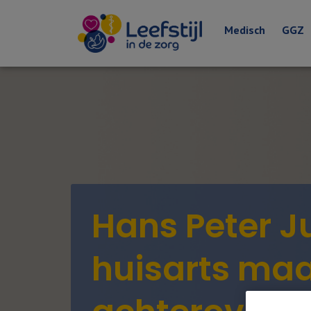
Medisch
GGZ
Hans Peter Ju
huisarts maa