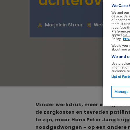
achterover’
We Care 
We and our
device. Sel
our partner
Marjolein Streur
Webredacteur
them. If tr
resurface t
Preferences
applicable].
Policy.
Pri
Would you r
about you a
We and ou
Use precise 
information
audience re
List of Par
Manage 
Minder werkdruk, meer energie aan
de zorgkosten en tevreden patiënt
te zijn, maar Hans Peter Jung krijg
noodgedwongen – op een andere m