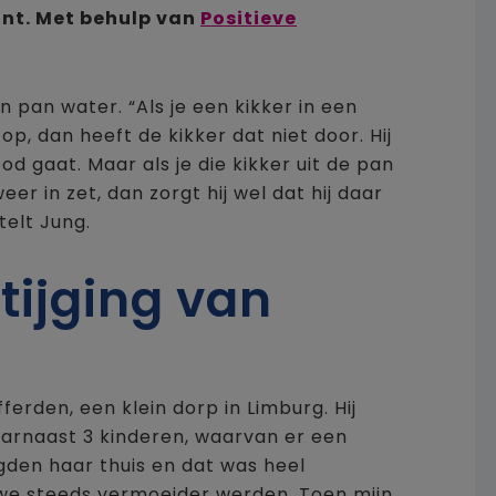
ënt. Met behulp van
Positieve
en pan water. “Als je een kikker in een
p, dan heeft de kikker dat niet door. Hij
dood gaat. Maar als je die kikker uit de pan
r in zet, dan zorgt hij wel dat hij daar
rtelt Jung.
ijging van
fferden, een klein dorp in Limburg. Hij
aarnaast 3 kinderen, waarvan er een
gden haar thuis en dat was heel
t we steeds vermoeider werden. Toen mijn