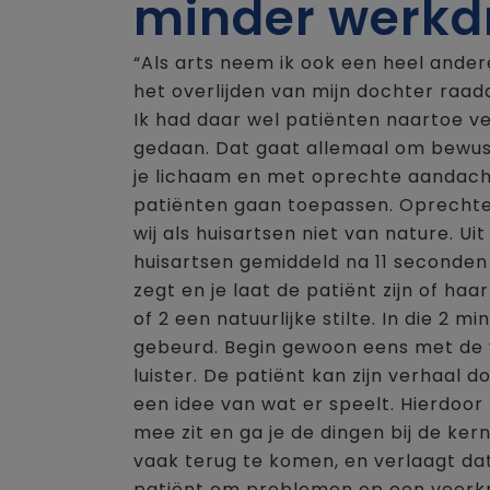
minder werkd
“Als arts neem ik ook een heel ander
het overlijden van mijn dochter raa
Ik had daar wel patiënten naartoe v
gedaan. Dat gaat allemaal om bewust
je lichaam en met oprechte aandacht 
patiënten gaan toepassen. Oprechte
wij als huisartsen niet van nature. 
huisartsen gemiddeld na 11 seconden 
zegt en je laat de patiënt zijn of ha
of 2 een natuurlijke stilte. In die 2 m
gebeurd. Begin gewoon eens met de 
luister. De patiënt kan zijn verhaal do
een idee van wat er speelt. Hierdoor
mee zit en ga je de dingen bij de ke
vaak terug te komen, en verlaagt dat
patiënt om problemen op een veerkr