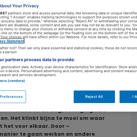
About Your Privacy
887
partners store and access personal data, like browsing data or unique identifie
ecting "I Accept" enables tracking technologies to support the purposes shown un
s process data to provide," whereas selecting "Reject All" or withdrawing your conse
23 november 2022
ackers are disabled, some content and ads you see may not be as relevant to you. Yo
his menu to change your choices or withdraw consent at any time by clicking the M
 link on the bottom of the webpage [or the floating icon on the bottom-left of the 
 Your choices will have effect within our Website. For more details, refer to our Priv
vacy Statement
ather not? Then we only place essential and statistical cookies, these do not recor
s a person
r partners process data to provide:
geolocation data. Actively scan device characteristics for identification. Store and/
 on a device. Personalised advertising and content, advertising and content measu
search and services development.
tners (vendors)
Preferences
Reject All
I 
 het eind van de dag, verlaging van
en. Het klinkt bijna te mooi om waar
t het voor elkaar. Door –
anier te gaan werken en andere