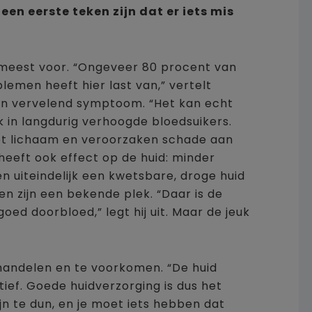
en eerste teken zijn dat er iets mis
 meest voor. “Ongeveer 80 procent van
emen heeft hier last van,” vertelt
en vervelend symptoom. “Het kan echt
k in langdurig verhoogde bloedsuikers.
het lichaam en veroorzaken schade aan
eeft ook effect op de huid: minder
n uiteindelijk een kwetsbare, droge huid
en zijn een bekende plek. “Daar is de
oed doorbloed,” legt hij uit. Maar de jeuk
ehandelen en te voorkomen. “De huid
tief. Goede huidverzorging is dus het
zijn te dun, en je moet iets hebben dat