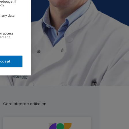
webpage, if
acy
d any data
or access
rement,
Accept
Gerelateerde artikelen