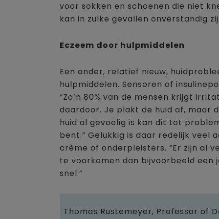
voor sokken en schoenen die niet kn
kan in zulke gevallen onverstandig zijn
Eczeem door hulpmiddelen
Een ander, relatief nieuw, huidprob
hulpmiddelen. Sensoren of insuline
“Zo’n 80% van de mensen krijgt irrit
daardoor. Je plakt de huid af, maar di
huid al gevoelig is kan dit tot proble
bent.” Gelukkig is daar redelijk vee
crème of onderpleisters. “Er zijn al
te voorkomen dan bijvoorbeeld een j
snel.”
Thomas Rustemeyer, Professor of D