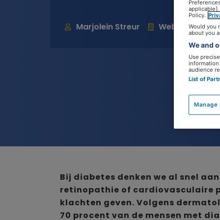
Preferences
applicable].
Policy.
Pri
Marjolein Streur
Webredacteur
Would you r
about you a
We and ou
Use precise 
information
audience re
List of Par
Manage 
Bij diabetes denken we al snel aa
retinopathie of cardiovasculaire 
klachten geven. Volgens dermatol
70 procent van de mensen met di