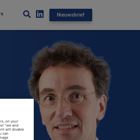
rs
Nieuwsbrief
rs, on your
der "we and
nt will disable
u can
anage