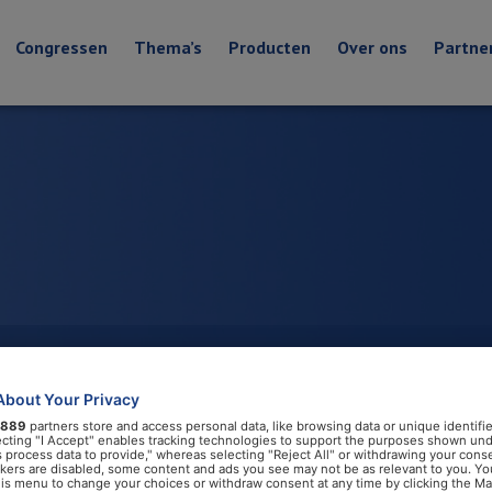
Congressen
Thema’s
Producten
Over ons
Partne
aandachtspunt bij
About Your Privacy
889
partners store and access personal data, like browsing data or unique identifie
ecting "I Accept" enables tracking technologies to support the purposes shown un
s process data to provide," whereas selecting "Reject All" or withdrawing your conse
ackers are disabled, some content and ads you see may not be as relevant to you. Yo
his menu to change your choices or withdraw consent at any time by clicking the M