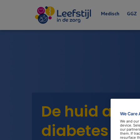
Medisch
GGZ
De huid als 
We Care 
We and our
diabetes
device. Sel
our partner
them. If tr
resurface t