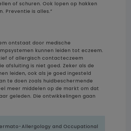
ellen of schuren. Ook lopen op hakken
. Preventie is alles.”
leem ontstaat door medische
pompsystemen kunnen leiden tot eczeem.
atief of allergisch contacteczeem
e afsluiting is niet goed. Zeker als de
men leiden, ook als je goed ingesteld
l aan te doen zoals huidbeschermende
 veel meer middelen op de markt om dat
aar geleden. Die ontwikkelingen gaan
ermato-Allergology and Occupational