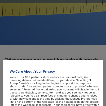
“Wees voorzichtig met het gebruik van de
nieuwe generatie obesitasmedicatie”,
We Care About Your Privacy
zegt Justin van de Sande. Volgens de
We and our
889
partners store and access personal data, like
bariatrisch chirurg heeft opereren
browsing data or unique identifiers, on your device. Selecting "I
Accept" enables tracking technologies to support the purposes
uiteindelijk meer voordelen op zowel het
shown under "we and our partners process data to provide," whereas
selecting "Reject All" or withdrawing your consent will disable them. If
gewicht als de gezondheid.
trackers are disabled, some content and ads you see may not be as
relevant to you. You can resurface this menu to change your choices
or withdraw consent at any time by clicking the Manage Preferences
Bmi
link on the bottom of the webpage [or the floating icon on the bottom-
left of the webpage, if applicable]. Your choices will have effect within