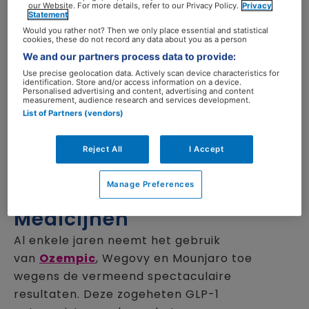
our Website. For more details, refer to our Privacy Policy.
Privacy
In het Bariatrisch Centrum dat is verbonden
Statement
Would you rather not? Then we only place essential and statistical
aan het Bravis in Bergen op Zoom, ziet
Van de
cookies, these do not record any data about you as a person
Sande
vooral patiënten met een bmi van 40
We and our partners process data to provide:
of hoger. (Als voorbeeld: bij een lengte van 1
Use precise geolocation data. Actively scan device characteristics for
identification. Store and/or access information on a device.
meter 68 betekent dat een gewicht van
Personalised advertising and content, advertising and content
measurement, audience research and services development.
ongeveer 115 kilo of meer). Voor deze
List of Partners (vendors)
patiëntengroep vergoeden zorgverzekeraars
maagverkleinende operaties. De
Reject All
I Accept
behandelingen in het Bariatrisch Centrum zijn
multidisciplinair.
Manage Preferences
Medicijnen
Al enkele jaren neemt het gebruik
van
Ozempic
, Wegovy en Mounjaro toe
wegens de vermeend spectaculaire
resultaten. Deze zogeheten GLP-1