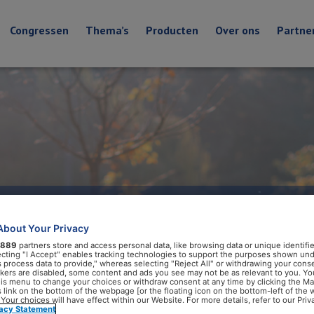
Congressen
Thema’s
Producten
Over ons
Partne
n hebben
About Your Privacy
889
partners store and access personal data, like browsing data or unique identifie
eefomgeving
ecting "I Accept" enables tracking technologies to support the purposes shown un
s process data to provide," whereas selecting "Reject All" or withdrawing your conse
ackers are disabled, some content and ads you see may not be as relevant to you. Yo
his menu to change your choices or withdraw consent at any time by clicking the M
 link on the bottom of the webpage [or the floating icon on the bottom-left of the 
 Your choices will have effect within our Website. For more details, refer to our Priv
vacy Statement