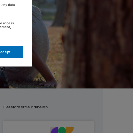
d any data
or access
rement,
Accept
Gerelateerde artikelen