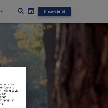
rs
Nieuwsbrief
rs, on your
der "we and
nt will disable
u can
anage
webpage, if
acy