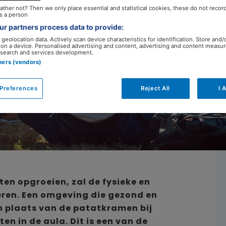
ather not? Then we only place essential and statistical cookies, these do not recor
s a person
r partners process data to provide:
geolocation data. Actively scan device characteristics for identification. Store and/
6 mei 2024
 on a device. Personalised advertising and content, advertising and content measu
search and services development.
tners (vendors)
Preferences
Reject All
I 
ten opgroeien, zal de fysieke en
ren. Een omgeving die gezond en
 plaats van de patatkramen bij
n in de aula. Dit is een van de