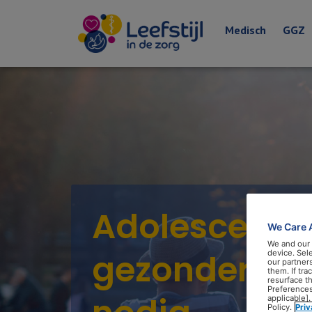
Medisch
GGZ
Adolescente
We Care 
We and our
gezondere l
device. Sel
our partner
them. If tr
resurface t
Preferences
applicable].
Policy.
Pri