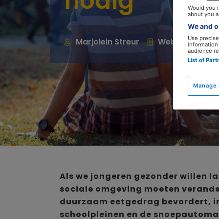
nodig
Would you r
about you a
We and ou
Use precise 
Marjolein Streur
Webredacteur
information
audience re
List of Par
Manage 
Als we jongeren gezonder willen la
sociale omgeving moeten verande
duurzaam eetgedrag bevordert, in
schoolpleinen en de snoepautomate