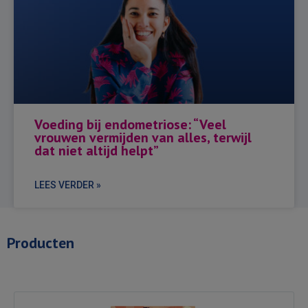
Voeding bij endometriose: “Veel
vrouwen vermijden van alles, terwijl
dat niet altijd helpt”
LEES VERDER »
Producten