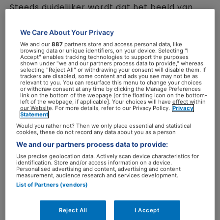
Steeds duidelijker wordt dat het beeld van
ADHD als puur psychiatrische aandoening
tekortschiet. De aanwijzingen stapelen zich
We Care About Your Privacy
op dat we te maken hebben met een
We and our
887
partners store and access personal data, like
browsing data or unique identifiers, on your device. Selecting "I
systeemziekte, waarin brein, lichaam,
Accept" enables tracking technologies to support the purposes
shown under "we and our partners process data to provide," whereas
immuunsysteem en hormonen onlosmakelijk
selecting "Reject All" or withdrawing your consent will disable them. If
trackers are disabled, some content and ads you see may not be as
met elkaar verbonden zijn.
relevant to you. You can resurface this menu to change your choices
or withdraw consent at any time by clicking the Manage Preferences
link on the bottom of the webpage [or the floating icon on the bottom-
left of the webpage, if applicable]. Your choices will have effect within
Meer dan een DSM-
our Website. For more details, refer to our Privacy Policy.
Privacy
Statement
diagnose
Would you rather not? Then we only place essential and statistical
cookies, these do not record any data about you as a person
We and our partners process data to provide:
Formeel valt ADHD nog altijd onder de DSM-5,
Use precise geolocation data. Actively scan device characteristics for
bij de neurobiologische
identification. Store and/or access information on a device.
Personalised advertising and content, advertising and content
ontwikkelingsstoornissen. Erfelijkheid speelt
measurement, audience research and services development.
een grote rol, net als veranderingen in
List of Partners (vendors)
hersenfunctie en neurotransmitters.
Medicatie die die boodschapperstoffen
Reject All
I Accept