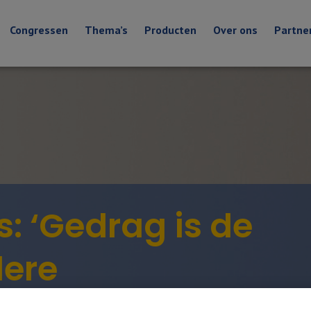
Congressen
Thema’s
Producten
Over ons
Partne
: ‘Gedrag is de
dere