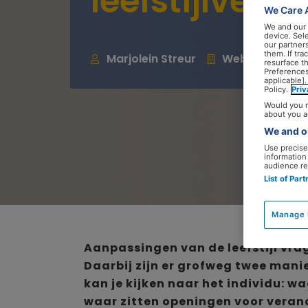
leefstijlvera
We Care 
We and our
device. Sel
our partner
them. If tr
Marjolein Streur
Webredacteur
resurface t
Preferences
applicable].
Policy.
Pri
Would you r
about you a
We and ou
Use precise 
information
audience re
List of Par
Manage 
Aanpassingen van de leefstijl vr
Daarbij zijn er grofweg twee mani
kan je kijken naar het individu: 
waar zitten openingen voor verand