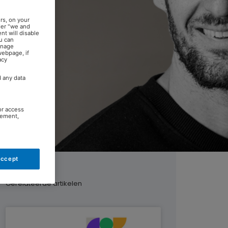
rs, on your
der "we and
nt will disable
u can
anage
webpage, if
acy
d any data
or access
rement,
Accept
Gerelateerde artikelen