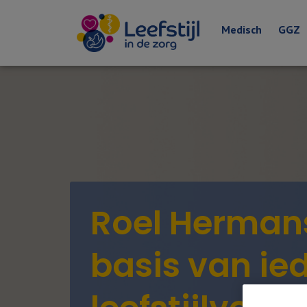
Medisch
GGZ
Roel Hermans
basis van ie