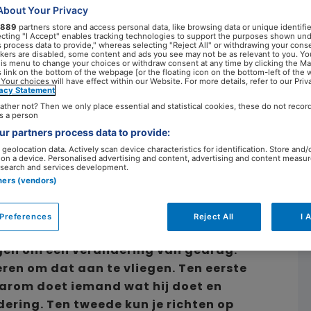
ndering’
About Your Privacy
889
partners store and access personal data, like browsing data or unique identifie
ecting "I Accept" enables tracking technologies to support the purposes shown un
s process data to provide," whereas selecting "Reject All" or withdrawing your conse
ackers are disabled, some content and ads you see may not be as relevant to you. Yo
15 mei 2023
his menu to change your choices or withdraw consent at any time by clicking the M
 link on the bottom of the webpage [or the floating icon on the bottom-left of the 
 Your choices will have effect within our Website. For more details, refer to our Priv
vacy Statement
ather not? Then we only place essential and statistical cookies, these do not recor
s a person
r partners process data to provide:
geolocation data. Actively scan device characteristics for identification. Store and/
 on a device. Personalised advertising and content, advertising and content measu
search and services development.
tners (vendors)
Preferences
Reject All
I 
agen om een verandering van gedrag.
eren om dat aan te vliegen. Ten eerste
waarom doet iemand wat hij doet en
ering. Ten tweede kun je richten op