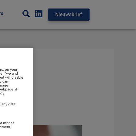
rs
Nieuwsbrief
rs, on your
der "we and
nt will disable
u can
anage
webpage, if
acy
d any data
or access
rement,