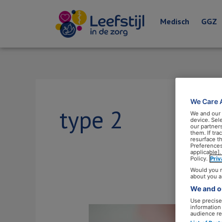
Medisch
GGZ
We Care 
type 2
We and our
device. Sel
our partner
them. If tr
resurface t
Preferences
applicable].
Policy.
Pri
Would you r
about you a
We and ou
Use precise 
information
Het
audience re