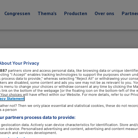
Congressen
Thema’s
Producten
Over ons
Partne
About Your Privacy
887
partners store and access personal data, like browsing data or unique identifie
ecting "I Accept" enables tracking technologies to support the purposes shown un
s process data to provide," whereas selecting "Reject All" or withdrawing your conse
ackers are disabled, some content and ads you see may not be as relevant to you. Yo
his menu to change your choices or withdraw consent at any time by clicking the M
 link on the bottom of the webpage [or the floating icon on the bottom-left of the 
 Your choices will have effect within our Website. For more details, refer to our Priv
vacy Statement
ather not? Then we only place essential and statistical cookies, these do not recor
s a person
r partners process data to provide:
geolocation data. Actively scan device characteristics for identification. Store and/
 on a device. Personalised advertising and content, advertising and content measu
search and services development.