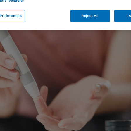
tners (vendors)
Preferences
Reject All
I 