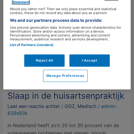
Statement
Would you rather not? Then we only place essential and statistical
cookies, these do not record any data about you as a person
Slaap
We and our partners process data to provide:
in
Use precise geolocation data. Actively scan device characteristics for
de
identification. Store and/or access information on a device.
Personalised advertising and content, advertising and content
huisartsenpraktijk
measurement, audience research and services development.
List of Partners (vendors)
Reject All
I Accept
Manage Preferences
Slaap in de huisartsenpraktijk
Laat een reactie achter
/
GGZ
,
Medisch
/
admin-
839s93k
In Nederland heeft zo’n 20 tot 30 procent van de
volwassenen problemen met slapen. Vooral