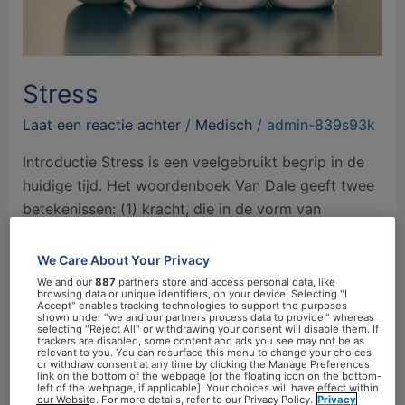
Stress
Laat een reactie achter
/
Medisch
/
admin-839s93k
Introductie Stress is een veelgebruikt begrip in de
huidige tijd. Het woordenboek Van Dale geeft twee
betekenissen: (1) kracht, die in de vorm van
fysische, psychische of sociale druk uitgeoefend op
een systeem, leidt tot veranderingen; (2) toestand
We Care About Your Privacy
van psychische gespannenheid die het gevolg is van
We and our
887
partners store and access personal data, like
browsing data or unique identifiers, on your device. Selecting "I
stress. Stress staat dus in een negatief daglicht
Accept" enables tracking technologies to support the purposes
shown under "we and our partners process data to provide," whereas
terwijl […]
selecting "Reject All" or withdrawing your consent will disable them. If
trackers are disabled, some content and ads you see may not be as
relevant to you. You can resurface this menu to change your choices
or withdraw consent at any time by clicking the Manage Preferences
Meer lezen »
link on the bottom of the webpage [or the floating icon on the bottom-
left of the webpage, if applicable]. Your choices will have effect within
our Website. For more details, refer to our Privacy Policy.
Privacy