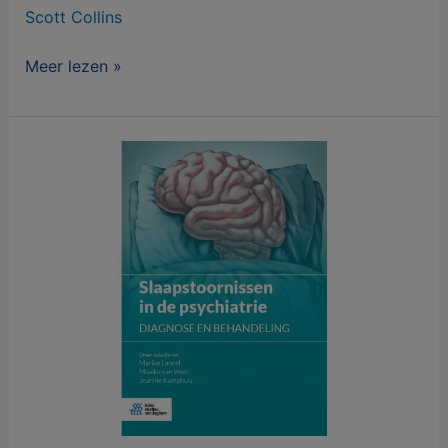
Scott Collins
Meer lezen »
Slaapstoornissen
in
de
psychiatrie