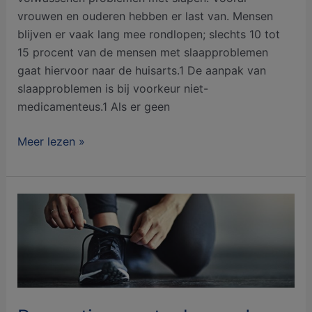
vrouwen en ouderen hebben er last van. Mensen
blijven er vaak lang mee rondlopen; slechts 10 tot
15 procent van de mensen met slaapproblemen
gaat hiervoor naar de huisarts.1 De aanpak van
slaapproblemen is bij voorkeur niet-
medicamenteus.1 Als er geen
Meer lezen »
Preventie:
een
taak
van
de
huisarts?