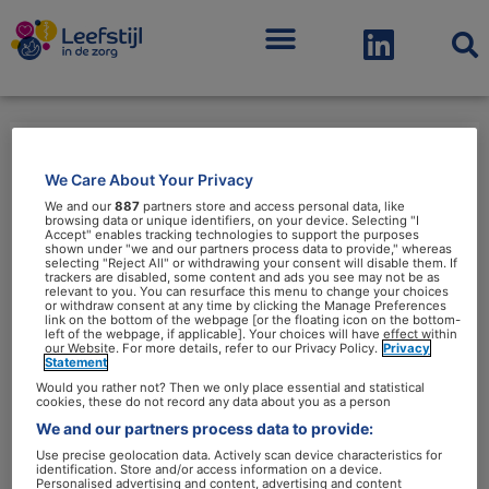
Menu
We Care About Your Privacy
zorgstandaard
We and our
887
partners store and access personal data, like
browsing data or unique identifiers, on your device. Selecting "I
Accept" enables tracking technologies to support the purposes
shown under "we and our partners process data to provide," whereas
selecting "Reject All" or withdrawing your consent will disable them. If
trackers are disabled, some content and ads you see may not be as
relevant to you. You can resurface this menu to change your choices
or withdraw consent at any time by clicking the Manage Preferences
Nieuwe
link on the bottom of the webpage [or the floating icon on the bottom-
left of the webpage, if applicable]. Your choices will have effect within
zorgstandaard
our Website. For more details, refer to our Privacy Policy.
Privacy
Statement
maakt
Would you rather not? Then we only place essential and statistical
leefstijl
cookies, these do not record any data about you as a person
We and our partners process data to provide:
vast
Use precise geolocation data. Actively scan device characteristics for
onderdeel
identification. Store and/or access information on a device.
Personalised advertising and content, advertising and content