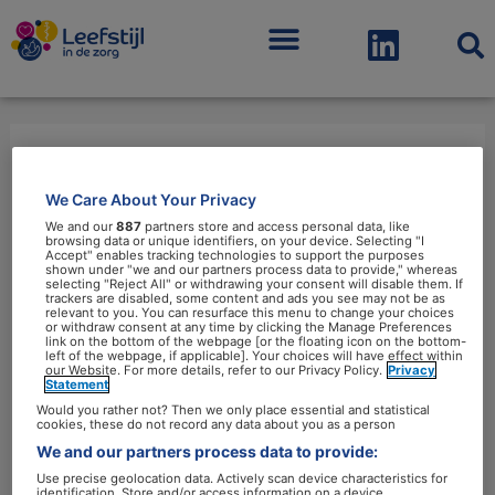
Menu
sociaal
We Care About Your Privacy
We and our
887
partners store and access personal data, like
browsing data or unique identifiers, on your device. Selecting "I
Accept" enables tracking technologies to support the purposes
shown under "we and our partners process data to provide," whereas
selecting "Reject All" or withdrawing your consent will disable them. If
trackers are disabled, some content and ads you see may not be as
relevant to you. You can resurface this menu to change your choices
Aanraking
or withdraw consent at any time by clicking the Manage Preferences
link on the bottom of the webpage [or the floating icon on the bottom-
blijkt
left of the webpage, if applicable]. Your choices will have effect within
our Website. For more details, refer to our Privacy Policy.
Privacy
goed
Statement
voor
Would you rather not? Then we only place essential and statistical
cookies, these do not record any data about you as a person
geestelijke
We and our partners process data to provide:
en
Use precise geolocation data. Actively scan device characteristics for
identification. Store and/or access information on a device.