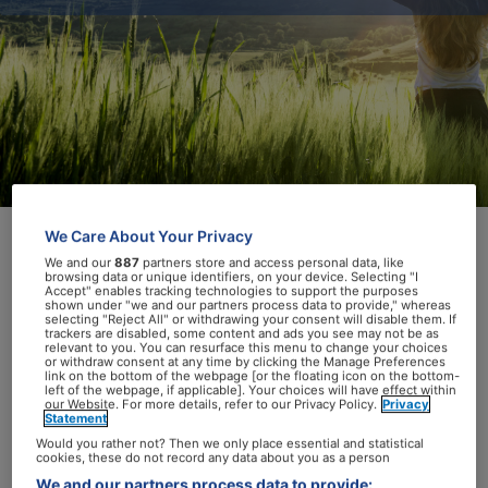
We Care About Your Privacy
We and our
887
partners store and access personal data, like
Een gezonde leefstijl speelt een
browsing data or unique identifiers, on your device. Selecting "I
Accept" enables tracking technologies to support the purposes
belangrijke rol in het terugdringen van het
shown under "we and our partners process data to provide," whereas
selecting "Reject All" or withdrawing your consent will disable them. If
aantal nieuwe gevallen van kanker. Dat
trackers are disabled, some content and ads you see may not be as
relevant to you. You can resurface this menu to change your choices
blijkt uit een systematisch review en
or withdraw consent at any time by clicking the Manage Preferences
link on the bottom of the webpage [or the floating icon on the bottom-
meta-analyse van Newcastle University,
left of the webpage, if applicable]. Your choices will have effect within
our Website. For more details, refer to our Privacy Policy.
Privacy
dat werd gepubliceerd in het tijdschrift
Statement
Cancer
. Het volgen van leefstijladviezen
Would you rather not? Then we only place essential and statistical
cookies, these do not record any data about you as a person
van het Wereld Kanker Onderzoek Fonds
We and our partners process data to provide: