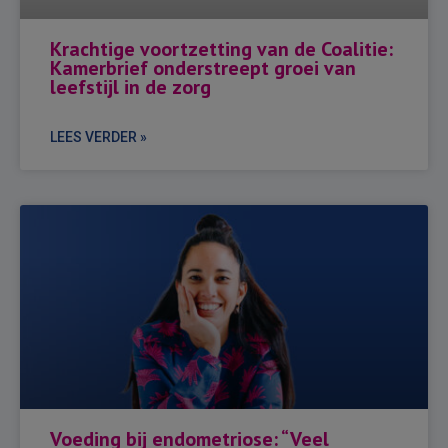
Krachtige voortzetting van de Coalitie:
Kamerbrief onderstreept groei van
leefstijl in de zorg
LEES VERDER »
Voeding bij endometriose: “Veel