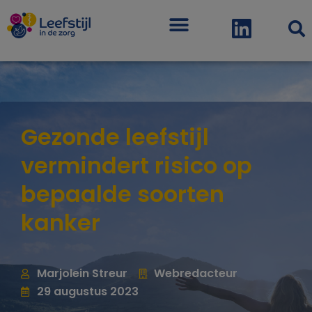
Menu
Gezonde leefstijl
vermindert risico op
bepaalde soorten
kanker
Marjolein Streur
Webredacteur
29 augustus 2023